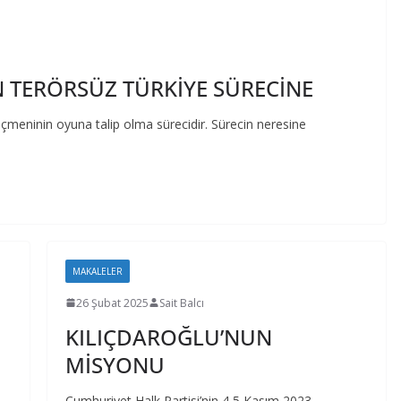
TERÖRSÜZ TÜRKİYE SÜRECİNE
seçmeninin oyuna talip olma sürecidir. Sürecin neresine
MAKALELER
26 Şubat 2025
Sait Balcı
KILIÇDAROĞLU’NUN
MİSYONU
Cumhuriyet Halk Partisi’nin 4,5 Kasım 2023