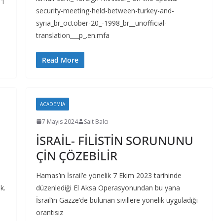
11
security-meeting-held-between-turkey-and-
syria_br_october-20_-1998_br__unofficial-
translation___p_.en.mfa
Read More
ACADEMIA
7 Mayıs 2024
Sait Balcı
İSRAİL- FİLİSTİN SORUNUNU
ÇİN ÇÖZEBİLİR
Hamas’ın İsrail’e yönelik 7 Ekim 2023 tarihinde
k.
düzenlediği El Aksa Operasyonundan bu yana
İsrail’in Gazze’de bulunan sivillere yönelik uyguladığı
orantısız