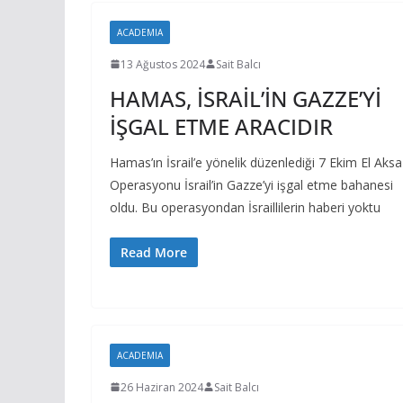
ACADEMIA
13 Ağustos 2024
Sait Balcı
HAMAS, İSRAİL’İN GAZZE’Yİ
İŞGAL ETME ARACIDIR
Hamas’ın İsrail’e yönelik düzenlediği 7 Ekim El Aksa
Operasyonu İsrail’in Gazze’yi işgal etme bahanesi
oldu. Bu operasyondan İsraillilerin haberi yoktu
Read More
ACADEMIA
26 Haziran 2024
Sait Balcı