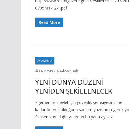
http://www.resmigazete.gov.tr/eskiler/2011/07/20
0705M1-12-1.pdf
Read More
ACADEMIA
14 Mayıs 2024
Sait Balcı
YENİ DÜNYA DÜZENİ
YENİDEN ŞEKİLLENECEK
Egemen bir devlet için güvenlik şemsiyesinin ne
kadar önemli olduğunu sanırım yazmama gerek yo
Esasen kurulduğu yıllardan bu yana ayakta