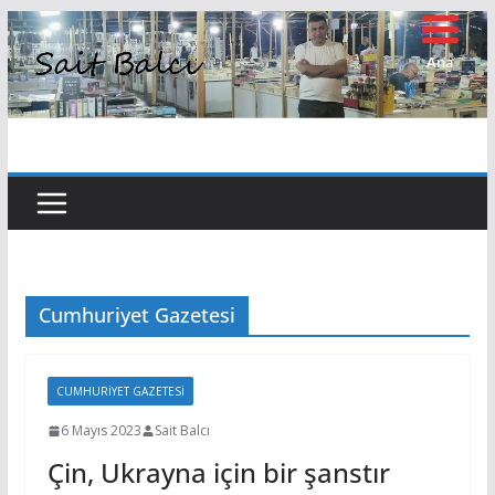
Skip
to
Ana
Sayfa
content
Cumhuriyet Gazetesi
CUMHURIYET GAZETESI
6 Mayıs 2023
Sait Balcı
Çin, Ukrayna için bir şanstır