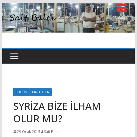
Skip
to
Ana
Sayfa
content
BUGÜN
MAKALELER
SYRİZA BİZE İLHAM
OLUR MU?
29 Ocak 2015
Sait Balcı