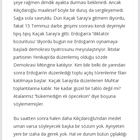
şeye rağmen dimdik ayakta durması beklenirdi. Ancak
Kılıçdaroğlu maalesef böyle bir duruş da sergileyemedi.
Sağa sola savruldu. Dün Kaçak Saray’a gitmem diyordu,
fakat 15 Temmuz darbe girişimi sonrası kendi deyimiyle
tıpış tıpış Kaçak Saray’a gitti. Erdoğan’a ‘’diktatör
bozuntusu’ ’diyordu bugün ise Erdoğan’ın oynamaya
başladı demokrasi tiyatrosunu meşrulaştırıyor. İktidar
partisinin Yenikapı’da düzenlemiş olduğu sözde
Demokrasi Mitingine katılıyor. Kim bilir belki de yarından
sonra Erdoğan’ın düzenlediği toplu açılış törenlerine filan
katılmaya başlar. Kaçak Saray’da düzenlenen Muhtar
toplantılarına katılır. Ne kadar güzel bir tablo değil mi?
Atalarımız ‘’bükemediğin eli öpeceksin’’ diye boşuna
söylememişler.
Bu saatten sonra halen daha Kılıçdaroğlu’ndan medet
uman varsa söyleyecek başka bir sözüm yok. Ayrıyeten
yeni bir izaha da gerek yok. Hal ve durum bütün çıplaklığı