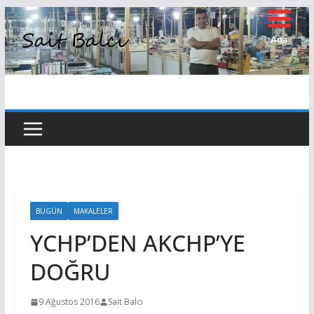
Skip
to
Ana
Sayfa
content
BUGÜN
MAKALELER
YCHP’DEN AKCHP’YE
DOĞRU
9 Ağustos 2016
Sait Balcı