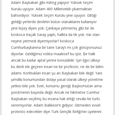
Adam Başbakan gibi miting yapıyor Yüksek Seçim
Kurulu uyuyor. Adam 400 Milletvekili çıkarmaktan
bahsediyor. Yüksek Seçim Kurulu yine uyuyor. Gittiği
geldiği yerlerde devletin bütün olanaklarını kullanıyor
yine bişey diyen yok. Çankaya yetmemiş gibi bir de
koskoca Kaçak Saray yaptı, halkta da tık yok. Var olan
neyine yetmedi diyemiyorlar? koskoca
Cumhurbaşkanına bir tane Saray’ı mı çok görüyorsunuz
diyorlar. Geldiğimiz nokta maalesef bu işte. Bir halk
ancak bu kadar aptal yerine konulabilir. İşin ilgici ülkeyi
bu denli ele geçiren insan ne bir profesör, ne de bir bilim
adamı. Korktukları insan şu an Başbakan bile değil. Yani
şimdiki konumundan dolayı yasal olarak ülkeyi yönetme
yetkisi bile yok. Evet, konumu gereği Başkomutan ama
yürütmenin başında değil. Ancak ne hikmetse Cumhur
Başbakan seçilmiş bu insana hak ettiği cevabı bir türlü
veremiyorlar. Adam Balıkesir’e gidiyor. Gitmeden evvel
protesto edecekler diye Türk Gençlik Birliği’nin üyelerini