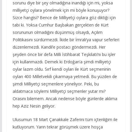
sorunu diye bir şey olmadığına inandığı için mi, yoksa
milliyetçi oylara yönelmek için mi böyle konuşuyor?
Sizce hangisi? Bence de Milliyetçi oylara göz diktiği için
tabi ki. Yoksa Cumhur Başbakan gerçekten de Kürt
sorununun olmadığını düşünmüş olsaydı, Açılım
Politikasını sürdürmezdi. İkide bir İmralı’ya vapur seferleri
düzenlemezdi. Kandil’e postacı göndermezdi. Her
şeyden önce bir defa Milli İstihbarat Teşkilatı’nı bu işler
için kullanmazdı. Demek ki Erdoğan’a şimdi milliyetçi
oylar lazım oldu. Sırf kendi oyları ile Kürt seçmeninin
oyları 400 Milletvekili çıkarmaya yetmedi. Bu yüzden de
şimdi Milliyetçi seçmenlere yöneliyor. Peki, bu
aldatmaca söylemi Milliyetçi seçmenler yutar mı?
Orasını bilemem. Ancak nedense böyle günlerde aklıma
hep Aziz Nesin geliyor.
Ulusumun 18 Mart Çanakkale Zaferini tüm içtenliğim ile
kutluyorum. Yarın tekrar görüşmek üzere hoşça