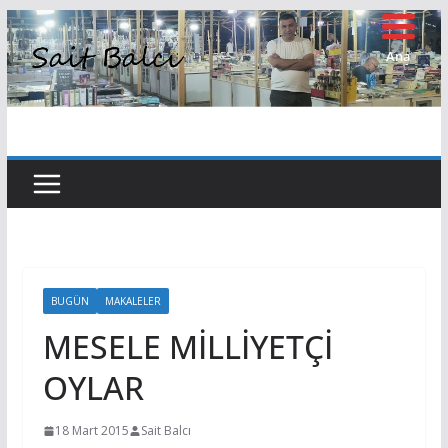
Skip
to
Ana
Sayfa
content
BUGÜN
MAKALELER
MESELE MİLLİYETÇİ
OYLAR
18 Mart 2015
Sait Balcı