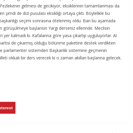
i. Fezlekenin gelmesi de gecikiyor, eksiklerinin tamamlanması da.
 şimdi de dizi pusulası eksikliği ortaya çıktı. Böylelikle bu
aşkanlığı seçimi sonrasına ötelenmiş oldu. Bari bu aşamada
 görüşülmeye başlansın Yargı derseniz ellerinde. Meclisin
i yer kalmadı ki. Kafalarına göre yasa çıkartıp uyguluyorlar. Al
partisi de çıkarmış olduğu bölünme paketine destek verdikten
tte parlamenter sistemden Başkanlık sistemine geçmenin
Milleti okkalı bir ders verecek ki o zaman akılları başlarına gelecek.
nterest