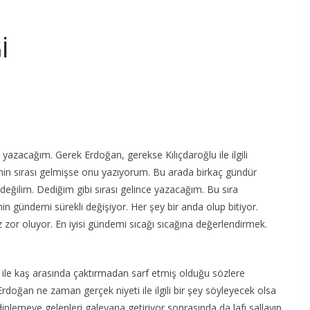
İ
yazacağım. Gerek Erdoğan, gerekse Kılıçdaroğlu ile ilgili
imin sırası gelmişse onu yazıyorum. Bu arada birkaç gündür
ilim. Dediğim gibi sırası gelince yazacağım. Bu sıra
nin gündemi sürekli değişiyor. Her şey bir anda olup bitiyor.
 zor oluyor. En iyisi gündemi sıcağı sıcağına değerlendirmek.
 ile kaş arasında çaktırmadan sarf etmiş olduğu sözlere
doğan ne zaman gerçek niyeti ile ilgili bir şey söyleyecek olsa
e dinlemeye gelenleri galeyana getiriyor sonrasında da lafı sallayıp