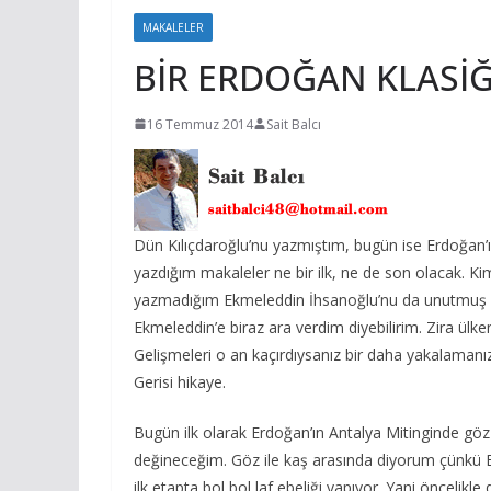
MAKALELER
BİR ERDOĞAN KLASİĞ
16 Temmuz 2014
Sait Balcı
Dün Kılıçdaroğlu’nu yazmıştım, bugün ise Erdoğan’ı 
yazdığım makaleler ne bir ilk, ne de son olacak. K
yazmadığım Ekmeleddin İhsanoğlu’nu da unutmuş değ
Ekmeleddin’e biraz ara verdim diyebilirim. Zira ülke
Gelişmeleri o an kaçırdıysanız bir daha yakalamanız
Gerisi hikaye.
Bugün ilk olarak Erdoğan’ın Antalya Mitinginde göz
değineceğim. Göz ile kaş arasında diyorum çünkü Er
ilk etapta bol bol laf ebeliği yapıyor. Yani öncelikl