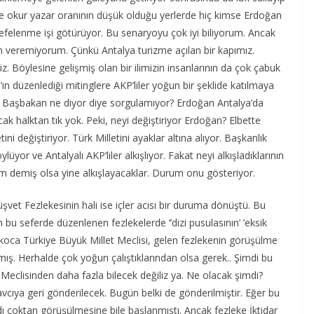
 okur yazar oranının düşük olduğu yerlerde hiç kimse Erdoğan
 efelenme işi götürüyor. Bu senaryoyu çok iyi biliyorum. Ancak
 veremiyorum. Çünkü Antalya turizme açılan bir kapımız.
iz. Böylesine gelişmiş olan bir ilimizin insanlarının da çok çabuk
n düzenlediği mitinglere AKP’liler yoğun bir şeklide katılmaya
 mi Başbakan ne diyor diye sorgulamıyor? Erdoğan Antalya’da
ak halktan tık yok. Peki, neyi değiştiriyor Erdoğan? Elbette
ini değiştiriyor. Türk Milletini ayaklar altına alıyor. Başkanlık
üyor ve Antalyalı AKP’liler alkışlıyor. Fakat neyi alkışladıklarının
ağım demiş olsa yine alkışlayacaklar. Durum onu gösteriyor.
vet Fezlekesinin hali ise içler acısı bir duruma dönüştü. Bu
u seferde düzenlenen fezlekelerde ‘’dizi pusulasının’ ’eksik
skoca Türkiye Büyük Millet Meclisi, gelen fezlekenin görüşülme
rmış. Herhalde çok yoğun çalıştıklarından olsa gerek.. Şimdi bu
Meclisinden daha fazla bilecek değiliz ya. Ne olacak şimdi?
cıya geri gönderilecek. Bugün belki de gönderilmiştir. Eğer bu
dı çoktan görüşülmesine bile başlanmıştı. Ancak fezleke İktidar