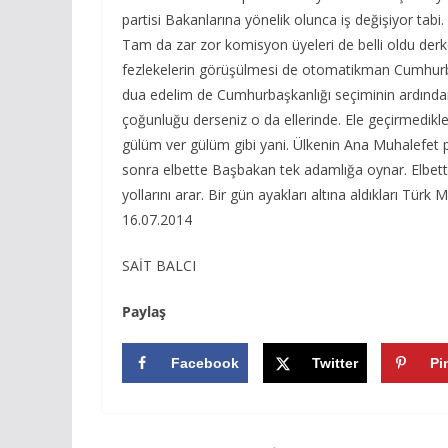
partisi Bakanlarına yönelik olunca iş değişiyor tab
Tam da zar zor komisyon üyeleri de belli oldu derken
fezlekelerin görüşülmesi de otomatikman Cumhurb
dua edelim de Cumhurbaşkanlığı seçiminin ardından
çoğunluğu derseniz o da ellerinde. Ele geçirmedikler
gülüm ver gülüm gibi yani. Ülkenin Ana Muhalefet 
sonra elbette Başbakan tek adamlığa oynar. Elbe
yollarını arar. Bir gün ayakları altına aldıkları Türk 
16.07.2014
SAİT BALCI
Paylaş
Facebook
Twitter
Pi