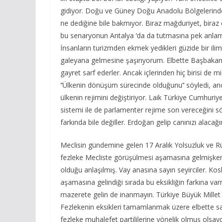
gidiyor. Doğu ve Güney Doğu Anadolu Bölgelerinde
ne dediğine bile bakmıyor. Biraz mağduriyet, biraz
bu senaryonun Antalya ‘da da tutmasına pek anlam
İnsanların turizmden ekmek yedikleri güzide bir ilim
galeyana gelmesine şaşırıyorum. Elbette Başbakan’ı
gayret sarf ederler. Ancak içlerinden hiç birisi de
‘’Ülkenin dönüşüm sürecinde olduğunu’’ söyledi, anc
ülkenin rejimini değiştiriyor. Laik Türkiye Cumhuriyet
sistemi ile de parlamenter rejime son vereceğini söyl
farkında bile değiller. Erdoğan gelip canınızı alac
Meclisin gündemine gelen 17 Aralık Yolsuzluk ve Rüş
fezleke Mecliste görüşülmesi aşamasına gelmişken b
olduğu anlaşılmış. Vay anasına sayın seyirciler. Ko
aşamasına gelindiği sırada bu eksikliğin farkına va
mazerete gelin de inanmayın. Türkiye Büyük Millet 
Fezlekenin eksikleri tamamlanmak üzere elbette sav
fezleke muhalefet partililerine yönelik olmuş olsay