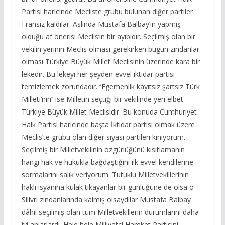
Partisi haricinde Mecliste grubu bulunan diğer partiler
Fransız kaldılar. Aslında Mustafa Balbay’ın yapmış
olduğu af önerisi Meclis’in bir ayıbıdır. Seçilmiş olan bir
vekilin yerinin Meclis olması gerekirken bugün zindanlar
olması Türkiye Büyük Millet Meclisinin üzerinde kara bir
lekedir. Bu lekeyi her şeyden evvel iktidar partisi
temizlemek zorundadır. ‘’Egemenlik kayıtsız şartsız Türk
Milleti’nin’’ ise Milletin seçtiği bir vekilinde yeri elbet
Türkiye Büyük Millet Meclisidir. Bu konuda Cumhuriyet
Halk Partisi haricinde başta İktidar partisi olmak üzere
Meclis’te grubu olan diğer siyasi partileri kınıyorum.
Seçilmiş bir Milletvekilinin özgürlüğünü kısıtlamanın
hangi hak ve hukukla bağdaştığını ilk evvel kendilerine
sormalarını salık veriyorum. Tutuklu Milletvekillerinin
haklı isyanına kulak tıkayanlar bir günlüğüne de olsa o
Silivri zindanlarında kalmış olsaydılar Mustafa Balbay
dâhil seçilmiş olan tüm Milletvekillerin durumlarını daha
iyi anlarlardı. Hele hele Milliyetçi Hareket Partisini,