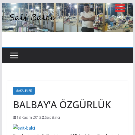
Skip
to
Ana
Sayfa
content
MAKALELER
BALBAY’A ÖZGÜRLÜK
18 Kasım 2013
Sait Balcı