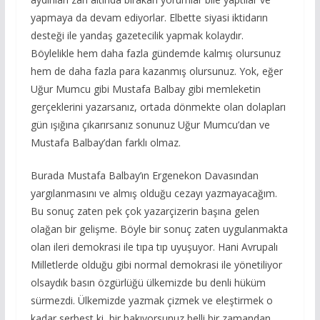
yapmaya da devam ediyorlar. Elbette siyasi iktidarın
desteği ile yandaş gazetecilik yapmak kolaydır.
Böylelikle hem daha fazla gündemde kalmış olursunuz
hem de daha fazla para kazanmış olursunuz. Yok, eğer
Uğur Mumcu gibi Mustafa Balbay gibi memleketin
gerçeklerini yazarsanız, ortada dönmekte olan dolapları
gün ışığına çıkarırsanız sonunuz Uğur Mumcu’dan ve
Mustafa Balbay’dan farklı olmaz.
Burada Mustafa Balbay’ın Ergenekon Davasından
yargılanmasını ve almış olduğu cezayı yazmayacağım.
Bu sonuç zaten pek çok yazarçizerin başına gelen
olağan bir gelişme. Böyle bir sonuç zaten uygulanmakta
olan ileri demokrasi ile tıpa tıp uyuşuyor. Hani Avrupalı
Milletlerde olduğu gibi normal demokrasi ile yönetiliyor
olsaydık basın özgürlüğü ülkemizde bu denli hüküm
sürmezdi. Ülkemizde yazmak çizmek ve eleştirmek o
kadar serbest ki, bir bakıyorsunuz belli bir zamandan