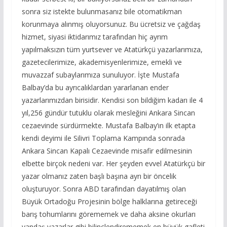
sonra siz istekte bulunmasanız bile otomatikman
korunmaya alınmış oluyorsunuz. Bu ücretsiz ve çağdaş
hizmet, siyasi iktidarımız tarafından hiç ayrım
yapılmaksızın tüm yurtsever ve Atatürkçü yazarlarımıza,
gazetecilerimize, akademisyenlerimize, emekli ve
muvazzaf subaylarımıza sunuluyor. İşte Mustafa
Balbay’da bu ayrıcalıklardan yararlanan ender
yazarlarımızdan birisidir. Kendisi son bildiğim kadarı ile 4
yıl,256 gündür tutuklu olarak mesleğini Ankara Sincan
cezaevinde sürdürmekte. Mustafa Balbay’ın ilk etapta
kendi deyimi ile Silivri Toplama Kampında sonrada
Ankara Sincan Kapalı Cezaevinde misafir edilmesinin
elbette birçok nedeni var. Her şeyden evvel Atatürkçü bir
yazar olmanız zaten başlı başına ayrı bir öncelik
oluşturuyor. Sonra ABD tarafından dayatılmış olan
Büyük Ortadoğu Projesinin bölge halklarına getireceği
barış tohumlarını görememek ve daha aksine okurları
yandaş yazarlar gibi bilinçlendirememek en büyük gafleti