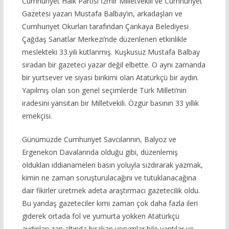
Cumhuriyet Halk Partisi İzmir Milletvekili ve Cumhuriyet
Gazetesi yazarı Mustafa Balbay’ın, arkadaşları ve
Cumhuriyet Okurları tarafından Çankaya Belediyesi
Çağdaş Sanatlar Merkezi’nde düzenlenen etkinlikle
meslekteki 33.yılı kutlanmış. Kuşkusuz Mustafa Balbay
sıradan bir gazeteci yazar değil elbette. O aynı zamanda
bir yurtsever ve siyasi birikimi olan Atatürkçü bir aydın.
Yapılmış olan son genel seçimlerde Türk Milleti’nin
iradesini yansıtan bir Milletvekili. Özgür basının 33 yıllık
emekçisi.
Günümüzde Cumhuriyet Savcılarının, Balyoz ve
Ergenekon Davalarında olduğu gibi, düzenlemiş
oldukları iddianameleri basın yoluyla sızdırarak yazmak,
kimin ne zaman soruşturulacağını ve tutuklanacağına
dair fikirler üretmek adeta araştırmacı gazetecilik oldu.
Bu yandaş gazeteciler kimi zaman çok daha fazla ileri
giderek ortada fol ve yumurta yokken Atatürkçü
aydınları zan altında bırakan yorumlar bile yaptılar ve