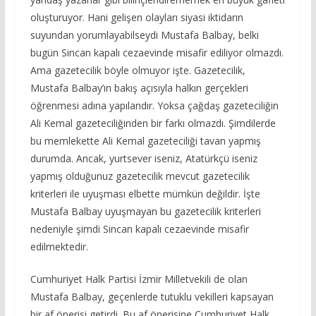
oluşturuyor. Hani gelişen olayları siyasi iktidarın
suyundan yorumlayabilseydi Mustafa Balbay, belki
bugün Sincan kapalı cezaevinde misafir ediliyor olmazdı.
Ama gazetecilik böyle olmuyor işte. Gazetecilik,
Mustafa Balbay’ın bakış açısıyla halkın gerçekleri
öğrenmesi adına yapılandır. Yoksa çağdaş gazeteciliğin
Ali Kemal gazeteciliğinden bir farkı olmazdı. Şimdilerde
bu memlekette Ali Kemal gazeteciliği tavan yapmış
durumda. Ancak, yurtsever iseniz, Atatürkçü iseniz
yapmış olduğunuz gazetecilik mevcut gazetecilik
kriterleri ile uyuşması elbette mümkün değildir. İşte
Mustafa Balbay uyuşmayan bu gazetecilik kriterleri
nedeniyle şimdi Sincan kapalı cezaevinde misafir
edilmektedir.
Cumhuriyet Halk Partisi İzmir Milletvekili de olan
Mustafa Balbay, geçenlerde tutuklu vekilleri kapsayan
bir af önerisi getirdi. Bu af önerisine Cumhuriyet Halk