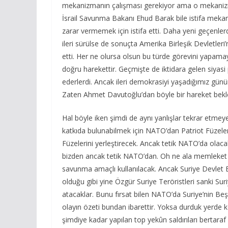
mekanizmanın çalışması gerekiyor ama o mekanizmay
İsrail Savunma Bakanı Ehud Barak bile istifa mekani
zarar vermemek için istifa etti. Daha yeni geçenler
ileri sürülse de sonuçta Amerika Birleşik Devletleri’n
etti. Her ne olursa olsun bu türde görevini yapama
doğru harekettir. Geçmişte de iktidara gelen siyasi pa
ederlerdi. Ancak ileri demokrasiyi yaşadığımız gü
Zaten Ahmet Davutoğlu’dan böyle bir hareket bek
Hal böyle iken şimdi de aynı yanlışlar tekrar etmey
katkıda bulunabilmek için NATO’dan Patriot Füzeler
Füzelerini yerleştirecek. Ancak tetik NATO’da olacak.
bizden ancak tetik NATO’dan. Oh ne ala memleket de
savunma amaçlı kullanılacak. Ancak Suriye Devlet 
olduğu gibi yine Özgür Suriye Teröristleri sanki Sur
atacaklar. Bunu fırsat bilen NATO’da Suriye’nin Beş
olayın özeti bundan ibarettir. Yoksa durduk yerde 
şimdiye kadar yapılan top yekûn saldırıları bertara