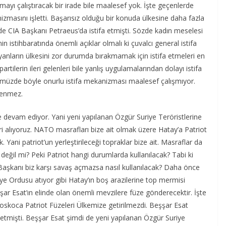
ı çalıştıracak bir irade bile maalesef yok. İşte geçenlerde
zmasını işletti. Başarısız olduğu bir konuda ülkesine daha fazla
de CIA Başkanı Petraeus’da istifa etmişti. Sözde kadın meselesi
in istihbaratında önemli açıklar olmalı ki çuvalcı general istifa
yanların ülkesini zor durumda bırakmamak için istifa etmeleri en
rtilerin ileri gelenleri bile yanlış uygulamalarından dolayı istifa
nümüzde böyle onurlu istifa mekanizması maalesef çalışmıyor.
lenmez.
e devam ediyor. Yani yeni yapılanan Özgür Suriye Teröristlerine
i alıyoruz. NATO masrafları bize ait olmak üzere Hatay’a Patriot
 Yani patriot’un yerleştirileceği topraklar bize ait. Masraflar da
ğil mi? Peki Patriot hangi durumlarda kullanılacak? Tabi ki
Başkanı biz karşı savaş açmazsa nasıl kullanılacak? Daha önce
iye Ordusu atıyor gibi Hatay’ın boş arazilerine top mermisi
şar Esat’ın elinde olan önemli mevzilere füze gönderecektir. İşte
koskoca Patriot Füzeleri Ülkemize getirilmezdi. Beşşar Esat
f etmişti. Beşşar Esat şimdi de yeni yapılanan Özgür Suriye