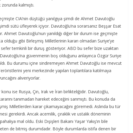
k zorunda kalmıştı.
Geçmişte CIA’nin düştüğü yanılgıya şimdi de Ahmet Davutoğlu
şimdi sütü üfleyerek içiyor. Davutoğlu’na sorarsanız Beşşar Esat
ır. Ahmet Davutoğlu’nun yanıldığı diğer bir durum ise geçmişte
’ta olduğu gibi Birleşmiş Milletlerinin kararı olmadan Suriye’ye
 sefer temkinli bir duruş gösteriyor. ABD bu sefer bize uzaktan
Davutoğlu’na güvenmenin boş olduğunu anlayınca Özgür Suriye
aldı. Bu durumu içine sindiremeyen Ahmet Davutoğlu ise mevcut
röristlerini yeni merkezinde yapılan toplantılara katılmaya
uncağını alıveriyorlar.
onu ise Rusya, Çin, Irak ve İran birlikteliğidir. Davutoğlu,
 kararını tanımadan hareket edeceğini sanmıştı. Bu konuda da
şmiş Milletlerden karar çıkamayacağını göremedi. Aslında bu tür
si gerekirdi. Ancak acemilik, çıraklık ve ustalık döneminin
halıya mal oldu. Eski Dışişleri Bakanı Yaşar Yakış’ın bile
eten de bitmiş durumdadır. Böyle durumlarda istifa denen bir