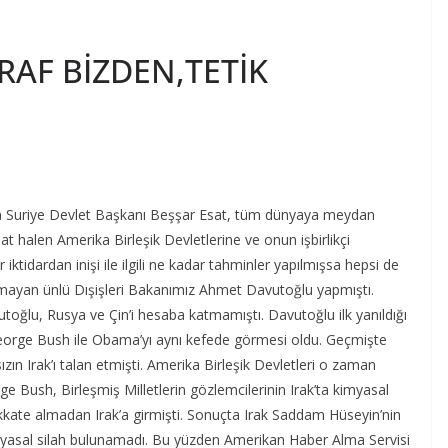
AF BİZDEN,TETİK
an Suriye Devlet Başkanı Beşşar Esat, tüm dünyaya meydan
 halen Amerika Birleşik Devletlerine ve onun işbirlikçi
tidardan inişi ile ilgili ne kadar tahminler yapılmışsa hepsi de
unmayan ünlü Dışişleri Bakanımız Ahmet Davutoğlu yapmıştı.
toğlu, Rusya ve Çin’i hesaba katmamıştı. Davutoğlu ilk yanıldığı
eorge Bush ile Obama’yı aynı kefede görmesi oldu. Geçmişte
ın Irak’ı talan etmişti. Amerika Birleşik Devletleri o zaman
rge Bush, Birleşmiş Milletlerin gözlemcilerinin Irak’ta kimyasal
dikkate almadan Irak’a girmişti. Sonuçta Irak Saddam Hüseyin’nin
myasal silah bulunamadı. Bu yüzden Amerikan Haber Alma Servisi