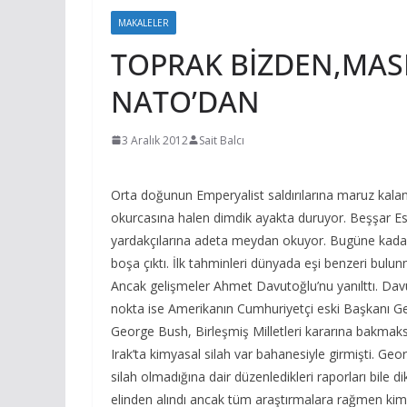
MAKALELER
TOPRAK BİZDEN,MASR
NATO’DAN
3 Aralık 2012
Sait Balcı
Orta doğunun Emperyalist saldırılarına maruz kal
okurcasına halen dimdik ayakta duruyor. Beşşar Esat
yardakçılarına adeta meydan okuyor. Bugüne kadar ik
boşa çıktı. İlk tahminleri dünyada eşi benzeri bul
Ancak gelişmeler Ahmet Davutoğlu’nu yanılttı. Davu
nokta ise Amerikanın Cumhuriyetçi eski Başkanı G
George Bush, Birleşmiş Milletleri kararına bakmaksız
Irak’ta kimyasal silah var bahanesiyle girmişti. Geo
silah olmadığına dair düzenledikleri raporları bile 
elinden alındı ancak tüm araştırmalara rağmen ki