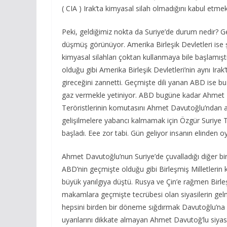
( CIA ) Irak’ta kimyasal silah olmadığını kabul etme
Peki, geldiğimiz nokta da Suriye’de durum nedir? 
düşmüş görünüyor. Amerika Birleşik Devletleri ise 
kimyasal silahları çoktan kullanmaya bile başlamışt
olduğu gibi Amerika Birleşik Devletleri’nin aynı Irak
gireceğini zannetti. Geçmişte dili yanan ABD ise bu
gaz vermekle yetiniyor. ABD bugüne kadar Ahmet 
Teröristlerinin komutasını Ahmet Davutoğlu’ndan 
gelişilmelere yabancı kalmamak için Özgür Suriye Te
başladı. Eee zor tabi. Gün geliyor insanın elinden oy
Ahmet Davutoğlu’nun Suriye’de çuvalladığı diğer bir k
ABD’nin geçmişte olduğu gibi Birleşmiş Milletlerin
büyük yanılgıya düştü. Rusya ve Çin’e rağmen Birle
makamlara geçmişte tecrübesi olan siyasilerin gelme
hepsini birden bir döneme sığdırmak Davutoğlu’na pa
uyarılarını dikkate almayan Ahmet Davutoğ’lu siyas