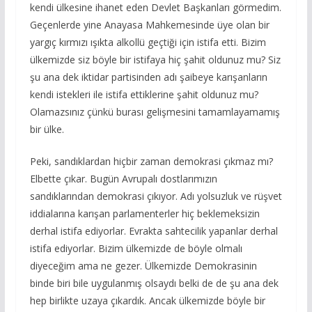
kendi ülkesine ihanet eden Devlet Başkanları görmedim.
Geçenlerde yine Anayasa Mahkemesinde üye olan bir
yargıç kırmızı ışıkta alkollü geçtiği için istifa etti. Bizim
ülkemizde siz böyle bir istifaya hiç şahit oldunuz mu? Siz
şu ana dek iktidar partisinden adı şaibeye karışanların
kendi istekleri ile istifa ettiklerine şahit oldunuz mu?
Olamazsınız çünkü burası gelişmesini tamamlayamamış
bir ülke.
Peki, sandıklardan hiçbir zaman demokrasi çıkmaz mı?
Elbette çıkar. Bugün Avrupalı dostlarımızın
sandıklarından demokrasi çıkıyor. Adı yolsuzluk ve rüşvet
iddialarına karışan parlamenterler hiç beklemeksizin
derhal istifa ediyorlar. Evrakta sahtecilik yapanlar derhal
istifa ediyorlar. Bizim ülkemizde de böyle olmalı
diyeceğim ama ne gezer. Ülkemizde Demokrasinin
binde biri bile uygulanmış olsaydı belki de de şu ana dek
hep birlikte uzaya çıkardık. Ancak ülkemizde böyle bir