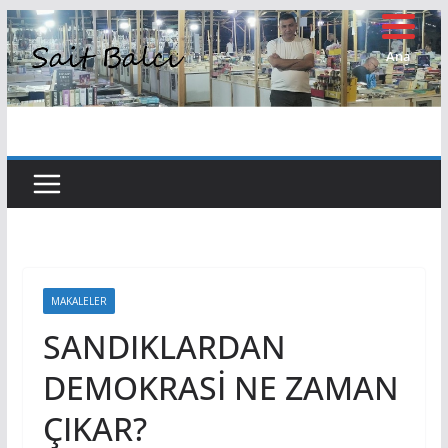
Skip
to
Ana
Sayfa
content
MAKALELER
SANDIKLARDAN
DEMOKRASİ NE ZAMAN
ÇIKAR?