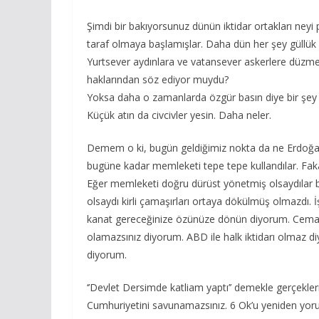
Şimdi bir bakıyorsunuz dünün iktidar ortakları neyi 
taraf olmaya başlamışlar. Daha dün her şey güllük g
Yurtsever aydınlara ve vatansever askerlere düzmec
haklarından söz ediyor muydu?
Yoksa daha o zamanlarda özgür basın diye bir şey 
Küçük atın da civcivler yesin. Daha neler.
Demem o ki, bugün geldiğimiz nokta da ne Erdoğan, 
bugüne kadar memleketi tepe tepe kullandılar. Fakat 
Eğer memleketi doğru dürüst yönetmiş olsaydılar bugü
olsaydı kirli çamaşırları ortaya dökülmüş olmazdı
kanat gereceğinize özünüze dönün diyorum. Cemaatle
olamazsınız diyorum. ABD ile halk iktidarı olmaz d
diyorum.
‘’Devlet Dersimde katliam yaptı’’ demekle gerçekleri 
Cumhuriyetini savunamazsınız. 6 Ok’u yeniden yoru