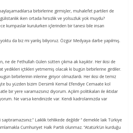
paylaşamadılarsa birbirlerine girmişler, muhalefet partileri de
ülistanlık iken ortada hırsızlık ve yolsuzluk yok muydu?
e kumpaslar kurulurken içlerinden bir tanesi bile insan
yoktu da biz mi yanlış biliyoruz. Özgür Medyaya darbe yapılmış.
ne de Fethullah Gülen sütten çıkma ak kaşıktır. Her ikisi de
yedikleri içtikleri yetmemiş olacak ki bugün birbirlerine girdiler.
n birbirlerinin inlerine giriyor olmazlardı. Her ikisi de temiz
. İşte bu yüzden bizim Dersimli Kemal Efendiye Cemaate kol
 bir yere varamazsınız diyorum. Açılım politikaları ile iktidar
iyorum. Ne varsa kendinizde var. Kendi kadrolarınızda var
saptıramazsınız.’’ Laiklik tehlikede değildir ‘’ demekle laik Türkiye
mlamakla Cumhuriyet Halk Partili olunmaz. ‘’Atatürk’ün kurduğu