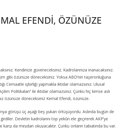
MAL EFENDİ, ÖZÜNÜZE
caksınız. Kendinize güveneceksiniz. Kadrolarınıza inanacaksınız.
iğim gibi özünüze döneceksiniz. Yoksa ABD’nin taşeronluğuna
ığı Cemaatle işbirliği yapmakla iktidar olamazsınız. Ulusal
ım Politikaları’’ ile iktidar olamazsınız. Çünkü hiç kimse aslı
anız özünüze döneceksiniz Kemal Efendi, özünüze.
dünya görüşü üç aşağı beş yukarı örtüşüyordu. Aslında bugün de
e girdiler. Devletin kadrolarını top yekûn ele geçirerek AKP’ye
e karşı da meydan okuyacaktır. Çünkü onların tabiatında bu var.