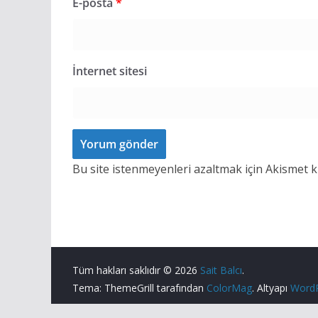
E-posta
*
İnternet sitesi
Bu site istenmeyenleri azaltmak için Akismet k
Tüm hakları saklıdır © 2026
Sait Balcı
.
Tema: ThemeGrill tarafından
ColorMag
. Altyapı
Word