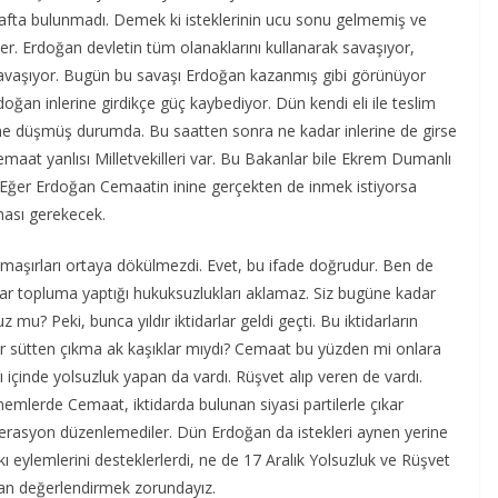
tirafta bulunmadı. Demek ki isteklerinin ucu sonu gelmemiş ve
er. Erdoğan devletin tüm olanaklarını kullanarak savaşıyor,
savaşıyor. Bugün bu savaşı Erdoğan kazanmış gibi görünüyor
oğan inlerine girdikçe güç kaybediyor. Dün kendi eli ile teslim
dine düşmüş durumda. Bu saatten sonra ne kadar inlerine de girse
emaat yanlısı Milletvekilleri var. Bu Bakanlar bile Ekrem Dumanlı
. Eğer Erdoğan Cemaatin inine gerçekten de inmek istiyorsa
ması gerekecek.
amaşırları ortaya dökülmezdi. Evet, bu ifade doğrudur. Ben de
r topluma yaptığı hukuksuzlukları aklamaz. Siz bugüne kadar
mu? Peki, bunca yıldır iktidarlar geldi geçti. Bu iktidarların
ar sütten çıkma ak kaşıklar mıydı? Cemaat bu yüzden mi onlara
içinde yolsuzluk yapan da vardı. Rüşvet alıp veren de vardı.
emlerde Cemaat, iktidarda bulunan siyasi partilerle çıkar
erasyon düzenlemediler. Dün Erdoğan da istekleri aynen yerine
eylemlerini desteklerlerdi, ne de 17 Aralık Yolsuzluk ve Rüşvet
an değerlendirmek zorundayız.