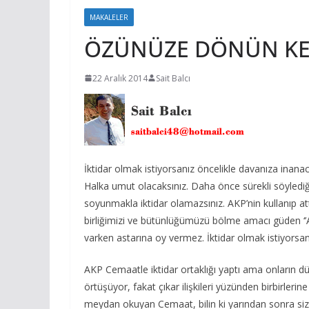
MAKALELER
ÖZÜNÜZE DÖNÜN KE
22 Aralık 2014
Sait Balcı
İktidar olmak istiyorsanız öncelikle davanıza inana
Halka umut olacaksınız. Daha önce sürekli söyled
soyunmakla iktidar olamazsınız. AKP’nin kullanıp att
birliğimizi ve bütünlüğümüzü bölme amacı güden ‘’Açıl
varken astarına oy vermez. İktidar olmak istiyors
AKP Cemaatle iktidar ortaklığı yaptı ama onların 
örtüşüyor, fakat çıkar ilişkileri yüzünden birbirlerin
meydan okuyan Cemaat, bilin ki yarından sonra siz