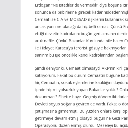
Erdoğan ‘’Ne istediler de vermedik’’ diye boşuna i
sonunda da birbirlerine girecek kadar hiddetlenmişl
Cemaat ise CIA ve MOSSAD ilişkilerini kullanarak 
ancak yarın ne olacağı da hiç belli olmaz. Çünkü Erd
ettiği devletin kadrolarını bugün geri almanın der
artık nafile. Çünkü Bakanlar Kurulunda bile halen C
ile Hidayet Karaca’ya terörist gözüyle bakmıyorlar
sanırım bu işe öncelikle kendi kadrolarından başla
Şimdi deniyor ki, Cemaat olmasaydı AKP’nin kirli ç
katılıyorum. Fakat bu durum Cemaatin bugüne kada
hiç Cemaatin, sokak eylemlerine katıldığını duydunuz 
içinde hiç mi yolsuzluk yapan Bakanlar yoktu? Onl
dokunmadı? Elbette hayır. Geçmiş dönem iktidarları 
Devleti soyup soğana çeviren de vardı. Fakat o dön
çatışmasına girmemişti. Bu yüzden onlara karşı op
getirmeye devam etmiş olsaydı bugün ne Gezi Parkı 
Operasyonu düzenlenmiş olurdu. Meseleyi bu açıd