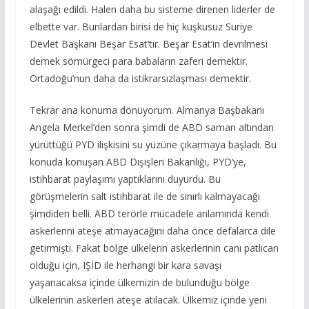
alaşağı edildi. Halen daha bu sisteme direnen liderler de
elbette var. Bunlardan birisi de hiç kuşkusuz Suriye
Devlet Başkanı Beşar Esat’tır. Beşar Esat’ın devrilmesi
demek sömürgeci para babaların zaferi demektir.
Ortadoğu’nun daha da istikrarsızlaşması demektir.
Tekrar ana konuma dönüyorum. Almanya Başbakanı
Angela Merkel’den sonra şimdi de ABD saman altından
yürüttüğü PYD ilişkisini su yüzüne çıkarmaya başladı. Bu
konuda konuşan ABD Dışişleri Bakanlığı, PYD’ye,
istihbarat paylaşımı yaptıklarını duyurdu. Bu
görüşmelerin salt istihbarat ile de sınırlı kalmayacağı
şimdiden belli. ABD terörle mücadele anlamında kendi
askerlerini ateşe atmayacağını daha önce defalarca dile
getirmişti. Fakat bölge ülkelerin askerlerinin canı patlıcan
olduğu için, IŞİD ile herhangi bir kara savaşı
yaşanacaksa içinde ülkemizin de bulunduğu bölge
ülkelerinin askerleri ateşe atılacak. Ülkemiz içinde yeni