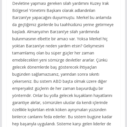
Devletine yapması gereken silah yardımını Kuzey Irak
Bölgesel Yönetimi Başkanı olarak adlandırılan
Barzani’ye yapacağını duyurmuştu. Merkel bu anlamda
da geçtiğimiz günlerde bu taahhüdünü yerine getirmeye
başladı. Almanya’nın Barzani’ye silah yardımında
bulunmasının elbette bir amacı var. Yoksa Merkel hiç
yoktan Barzani’ye neden yardım etsin? Gelişmesini
tamamlamış olan bu süper güçler her zaman
emebilecekleri yeni sömürge devletler ararlar. Çünkü
gelecek dönemlerde baş gösterecek ihtiyaçları
bugünden sağlamazsanız, yarından sonra sıkıntı
çekerseniz. Bu sistem ABD başta olmak üzere diğer
emperyalist güçlerin de her zaman başvurduğu bir
yöntemdir. Onlar bu yolla gelecek kuşakların hayatlarını
garantiye alırlar, sömürülen uluslar da kendi içlerinde
özellikle kışkırtılan etnik köken ayrışmaları yüzünden
binlerce canlarını feda ederler. Bu sistem bugüne kadar
hep başarıyla uygulandı. Sisteme karşı gelen liderler de