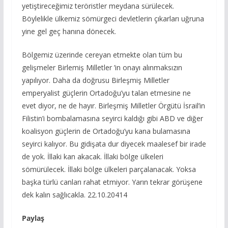
yetiştireceğimiz teröristler meydana sürülecek.
Böylelikle ülkemiz sömürgeci devletlerin çıkarları uğruna
yine gel geç hanına dönecek.
Bölgemiz üzerinde cereyan etmekte olan tüm bu
gelişmeler Birlemiş Milletler ’in onayı alınmaksızın
yapılıyor. Daha da doğrusu Birleşmiş Milletler
emperyalist güçlerin Ortadoğu’yu talan etmesine ne
evet diyor, ne de hayır. Birleşmiş Milletler Örgütü İsrail’in
Filistin’i bombalamasına seyirci kaldığı gibi ABD ve diğer
koalisyon güçlerin de Ortadoğu’yu kana bulamasına
seyirci kalıyor. Bu gidişata dur diyecek maalesef bir irade
de yok. İllaki kan akacak. İllaki bölge ülkeleri
sömürülecek. İllaki bölge ülkeleri parçalanacak. Yoksa
başka türlü canları rahat etmiyor. Yarın tekrar görüşene
dek kalın sağlıcakla. 22.10.20414
Paylaş