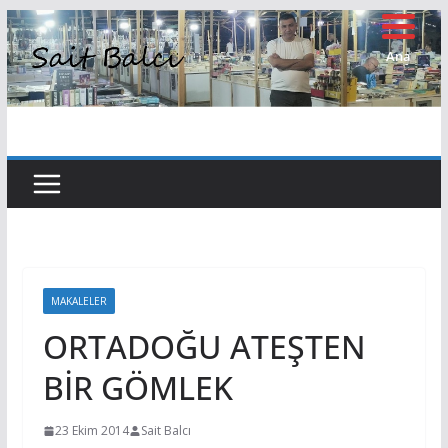
Skip
to
Ana
Sayfa
content
MAKALELER
ORTADOĞU ATEŞTEN
BİR GÖMLEK
23 Ekim 2014
Sait Balcı