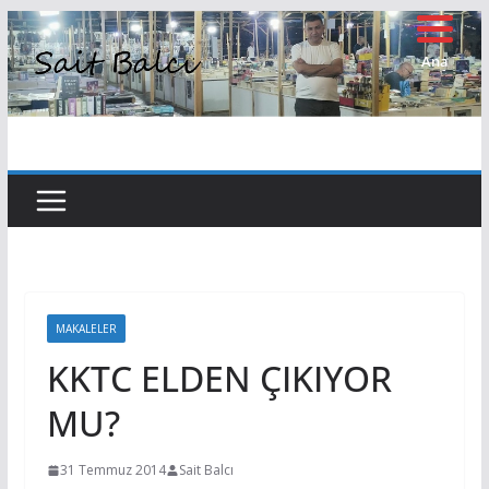
Skip
to
Ana
Sayfa
content
MAKALELER
KKTC ELDEN ÇIKIYOR
MU?
31 Temmuz 2014
Sait Balcı