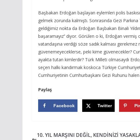
Başbakan Erdoğan başlayan eylemleri polis baskıs
gelmek zorunda kalmıştı. Sonrasında Gezi Parkına T
geldiğimiz nokta da Erdoğan Başbakan Binali Yıldırım’
başaramayız’’ diyor. Görülen o ki, Erdoğan vermi
vatandaşına verdiği söze sadık kalması gerekmez 
güvenemeyeceklerse, peki kime güvenecekler? Cum
ayakta tutan kimlerdir? Türk Milleti olmasaydı Er
seçen halkı kandırmak koskoca Türkiye Cumhuriyet
Cumhuriyetinin Cumhurbaşkanı Gezi Ruhunu halen
Paylaş
Facebook
Twitter
Pi
10. YIL MARŞINI DEĞİL, KENDİNİZİ YASAKL