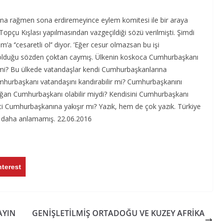
ına rağmen sona erdiremeyince eylem komitesi ile bir araya
opçu Kışlası yapılmasından vazgeçildiği sözü verilmişti. Şimdi
a ‘’cesaretli ol’’ diyor. ’Eğer cesur olmazsan bu işi
ş olduğu sözden çoktan caymış. Ülkenin koskoca Cumhurbaşkanı
mi? Bu ülkede vatandaşlar kendi Cumhurbaşkanlarına
hurbaşkanı vatandaşını kandırabilir mi? Cumhurbaşkanını
doğan Cumhurbaşkanı olabilir miydi? Kendisini Cumhurbaşkanı
i Cumhurbaşkanına yakışır mı? Yazık, hem de çok yazık. Türkiye
 daha anlamamış. 22.06.2016
nterest
AYIN
GENİŞLETİLMİŞ ORTADOĞU VE KUZEY AFRİKA