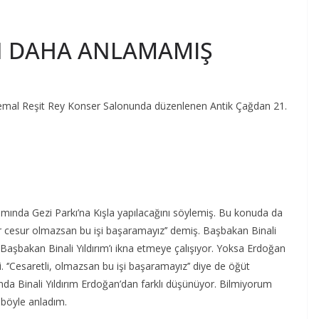
N DAHA ANLAMAMIŞ
mal Reşit Rey Konser Salonunda düzenlenen Antik Çağdan 21.
amında Gezi Parkı’na Kışla yapılacağını söylemiş. Bu konuda da
’Eğer cesur olmazsan bu işi başaramayız’’ demiş. Başbakan Binali
Başbakan Binali Yıldırım’ı ikna etmeye çalışıyor. Yoksa Erdoğan
di. ‘’Cesaretli, olmazsan bu işi başaramayız’’ diye de öğüt
unda Binali Yıldırım Erdoğan’dan farklı düşünüyor. Bilmiyorum
 böyle anladım.