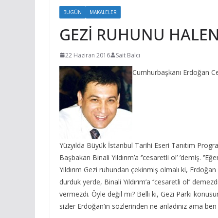
BUGÜN
MAKALELER
GEZİ RUHUNU HALE
22 Haziran 2016
Sait Balcı
Cumhurbaşkanı Erdoğan Ce
Yüzyılda Büyük İstanbul Tarihi Eseri Tanıtım Progr
Başbakan Binali Yıldırım’a ‘’cesaretli ol’ ’demiş. ‘
Yıldırım Gezi ruhundan çekinmiş olmalı ki, Erdoğan 
durduk yerde, Binali Yıldırım’a ‘’cesaretli ol’’ demez
vermezdi. Öyle değil mi? Belli ki, Gezi Parkı konus
sizler Erdoğan’ın sözlerinden ne anladınız ama ben