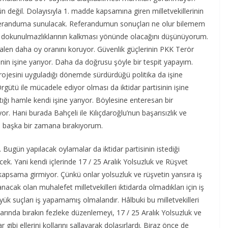
n değil. Dolayısıyla 1. madde kapsamına giren milletvekillerinin
feranduma sunulacak. Referandumun sonuçları ne olur bilemem
nin dokunulmazlıklarının kalkması yönünde olacağını düşünüyorum.
halen daha oy oranını koruyor. Güvenlik güçlerinin PKK Terör
inin işine yarıyor. Daha da doğrusu şöyle bir tespit yapayım.
ım Projesini uyguladığı dönemde sürdürdüğü politika da işine
rgütü ile mücadele ediyor olması da iktidar partisinin işine
ptığı hamle kendi işine yarıyor. Böylesine enteresan bir
r. Hani burada Bahçeli ile Kılıçdaroğlu’nun başarısızlık ve
u başka bir zamana bırakıyorum.
Bugün yapılacak oylamalar da iktidar partisinin istediği
ilecek. Yani kendi içlerinde 17 / 25 Aralık Yolsuzluk ve Rüşvet
kapsama girmiyor. Çünkü onlar yolsuzluk ve rüşvetin yansıra iş
cak olan muhalefet milletvekilleri iktidarda olmadıkları için iş
yük suçları iş yapamamış olmalarıdır. Hâlbuki bu milletvekilleri
aklarında bırakın fezleke düzenlemeyi, 17 / 25 Aralık Yolsuzluk ve
i ellerini kollarını sallayarak dolaşırlardı. Biraz önce de