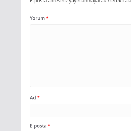
E-posta adresiniz yayınlanmayacak.
Gerekli al
Yorum
*
Ad
*
E-posta
*