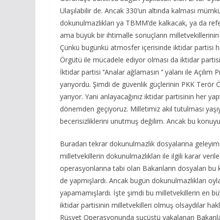
Ulaşılabilir de. Ancak 330’un altında kalması mümkü
dokunulmazlıkları ya TBMM’de kalkacak, ya da re
ama büyük bir ihtimalle sonuçların milletvekilleri
Çünkü bugünkü atmosfer içerisinde iktidar partisi 
Örgütü ile mücadele ediyor olması da iktidar partis
İktidar partisi ‘’Analar ağlamasın ‘’ yalanı ile Açıl
yarıyordu. Şimdi de güvenlik güçlerinin PKK Terör Ö
yarıyor. Yani anlayacağınız iktidar partisinin her ya
dönemden geçiyoruz. Milletimiz akıl tutulması yaşıyo
becerisizliklerini unutmuş değilim. Ancak bu konuy
Buradan tekrar dokunulmazlık dosyalarına geleyim. 
milletvekillerin dokunulmazlıkları ile ilgili karar ver
operasyonlarına tabi olan Bakanların dosyaları bu 
de yapmışlardı. Ancak bugün dokunulmazlıkları oylana
yapamamışlardı. İşte şimdi bu milletvekillerin en bü
iktidar partisinin milletvekilleri olmuş olsaydılar h
Rüşvet Operasyonunda suçüstü yakalanan Bakanlar gib