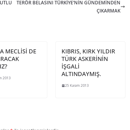
KUTLU
TERÖR BELASINI TÜRKİYE’NİN GÜNDEMİNDEN
ÇIKARMAK
 MECLİSİ DE
KIBRIS, KIRK YILDIR
IRACAK
TÜRK ASKERİNİN
IZ?
İŞGALİ
ALTINDAYMIŞ.
m 2013
25 Kasım 2013