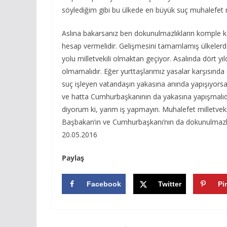
söylediğim gibi bu ülkede en büyük suç muhalefet mi
Aslına bakarsanız ben dokunulmazlıkların komple 
hesap vermelidir. Gelişmesini tamamlamış ülkeler
yolu milletvekili olmaktan geçiyor. Asalında dört yılda
olmamalıdır. Eğer yurttaşlarımız yasalar karşısında e
suç işleyen vatandaşın yakasına anında yapışıyorsa,
ve hatta Cumhurbaşkanının da yakasına yapışmalıdır
diyorum ki, yarım iş yapmayın. Muhalefet milletveki
Başbakan’ın ve Cumhurbaşkanı’nın da dokunulmazlıkl
20.05.2016
Paylaş
Facebook
Twitter
Pi