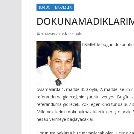
BUGÜN
MAKALELER
DOKUNAMADIKLARIM
20 Mayıs 2016
Sait Balcı
TBMM’de bugün dokunulmazlık
oylamalarda 1. madde 350 oyla, 2. madde ise 357 o
referanduma gideceğinin işaretini veriyor. Bugün iki
referanduma gidilecek. Yok, eğer ikinci tur da 36
Milletvekillerinin dokunulmazlıkları kalkmış olacak.
hesap vermeye başlayacaklar.
Görünüşe bakılırsa bugün yapılacak olan 2. tur oy