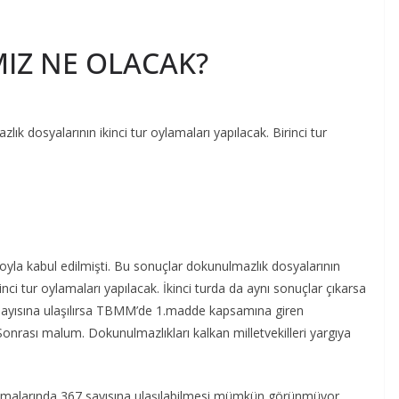
IZ NE OLACAK?
 dosyalarının ikinci tur oylamaları yapılacak. Birinci tur
yla kabul edilmişti. Bu sonuçlar dokunulmazlık dosyalarının
nci tur oylamaları yapılacak. İkinci turda da aynı sonuçlar çıkarsa
7 sayısına ulaşılırsa TBMM’de 1.madde kapsamına giren
 Sonrası malum. Dokunulmazlıkları kalkan milletvekilleri yargıya
lamalarında 367 sayısına ulaşılabilmesi mümkün görünmüyor.