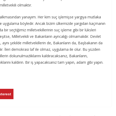
lletvekili olmaktır.
kalkmasından yanayım. Her kim suç işlemişse yargıya mutlaka
de uygulama böyledir. Ancak bizim ülkemizde yargıdan kaçmanın
 bir seçtiğimiz milletvekillerinin suç işleme gibi bir lüksleri
şitse, Milletvekili ve Bakanların ayrıcalığı olmamalıdır. Devlet
 aynı şekilde milletvekillerin de, Bakanların da, Başbakanın da
. İleri demokrasi laf ile olmaz, uygulama ile olur. Bu yüzden
llerin dokunulmazlıklarını kaldıracaksanız, Bakanların,
arını kaldırın. Bir iş yapacaksanız tam yapın, adam gibi yapın.
nterest