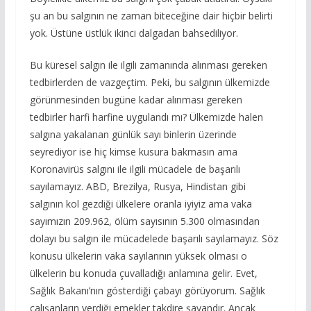
şu an bu salgının ne zaman biteceğine dair hiçbir belirti
yok. Üstüne üstlük ikinci dalgadan bahsediliyor.
Bu küresel salgın ile ilgili zamanında alınması gereken
tedbirlerden de vazgeçtim. Peki, bu salgının ülkemizde
görünmesinden bugüne kadar alınması gereken
tedbirler harfi harfine uygulandı mı? Ülkemizde halen
salgına yakalanan günlük sayı binlerin üzerinde
seyrediyor ise hiç kimse kusura bakmasın ama
Koronavirüs salgını ile ilgili mücadele de başarılı
sayılamayız. ABD, Brezilya, Rusya, Hindistan gibi
salgının kol gezdiği ülkelere oranla iyiyiz ama vaka
sayımızın 209.962, ölüm sayısının 5.300 olmasından
dolayı bu salgın ile mücadelede başarılı sayılamayız. Söz
konusu ülkelerin vaka sayılarının yüksek olması o
ülkelerin bu konuda çuvalladığı anlamına gelir. Evet,
Sağlık Bakanı’nın gösterdiği çabayı görüyorum. Sağlık
çalışanların verdiği emekler takdire şayandır. Ancak