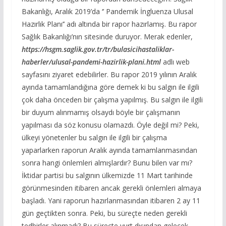
Bakanlığı, Aralık 2019’da ‘’ Pandemik İngluenza Ulusal
Hazırlık Planı’’ adı altında bir rapor hazırlamış. Bu rapor
Sağlık Bakanlığı’nın sitesinde duruyor. Merak edenler,
https://hsgm.saglik.gov.tr/tr/bulasicihastaliklar-
haberler/ulusal-pandemi-hazirlik-plani.html
adlı web
sayfasını ziyaret edebilirler. Bu rapor 2019 yılının Aralık
ayında tamamlandığına göre demek ki bu salgın ile ilgili
çok daha önceden bir çalışma yapılmış. Bu salgın ile ilgili
bir duyum alınmamış olsaydı böyle bir çalışmanın
yapılması da söz konusu olamazdı. Öyle değil mi? Peki,
ülkeyi yönetenler bu salgın ile ilgili bir çalışma
yaparlarken raporun Aralık ayında tamamlanmasından
sonra hangi önlemleri almışlardır? Bunu bilen var mı?
İktidar partisi bu salgının ülkemizde 11 Mart tarihinde
görünmesinden itibaren ancak gerekli önlemleri almaya
başladı. Yani raporun hazırlanmasından itibaren 2 ay 11
gün geçtikten sonra. Peki, bu süreçte neden gerekli
tedbirler alınmadı? Bu süreçte yurt dışından gelecek