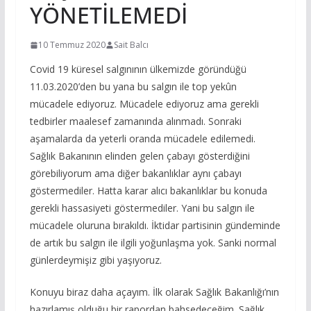
YÖNETİLEMEDİ
10 Temmuz 2020
Sait Balcı
Covid 19 küresel salgınının ülkemizde göründüğü
11.03.2020’den bu yana bu salgın ile top yekûn
mücadele ediyoruz. Mücadele ediyoruz ama gerekli
tedbirler maalesef zamanında alınmadı. Sonraki
aşamalarda da yeterli oranda mücadele edilemedi.
Sağlık Bakanının elinden gelen çabayı gösterdiğini
görebiliyorum ama diğer bakanlıklar aynı çabayı
göstermediler. Hatta karar alıcı bakanlıklar bu konuda
gerekli hassasiyeti göstermediler. Yani bu salgın ile
mücadele oluruna bırakıldı. İktidar partisinin gündeminde
de artık bu salgın ile ilgili yoğunlaşma yok. Sanki normal
günlerdeymişiz gibi yaşıyoruz.
Konuyu biraz daha açayım. İlk olarak Sağlık Bakanlığı’nın
hazırlamış olduğu bir rapordan bahsedeceğim. Sağlık