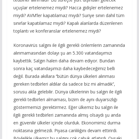
uçuşlar ertelenemez miydi? Hacca gidişler ertelenemez
miydi? AVM’ler kapatılamaz mıydı? Suriye sınırı dahil tüm
sınırlar kapatılamaz mıydı? Kapalı alanlarda düzenlenen
toplantı ve konferanslar ertelenemez miydi?
Koronavirüs salgını ile ilgili gerekli önlemlerin zamanında
alınmamasından dolayı şu an 5.300 vatandaşımızı
kaybettik. Salgın halen daha devam ediyor. Bundan
sonra kaç vatandaşımızı daha kaybedeceğimiz belli
değil. Burada akıllara ‘’bütün dünya ülkeleri alınması
gereken tedbirleri aldılar da sadece biz mi almadık’’,
sorusu akla gelebilir. Dünya ülkelerinin bu salgın ile ilgili
gerekli tedbirleri almaması, bizim de aynı duyarsızlığı
göstermemizi gerektirmez. Eğer ülkemiz bu salgın ile
ilgili gerekli tedbirleri zamanında almış olsaydı şu anda
en güvenilir ülkeler içinde olurduk. Ekonomimiz durma
noktasına gelmezdi. Piyasa canlılığını devam ettirirdi.
Böylelikle ülkemiz bu salgını çok çabuk atlatırdı. Oysaki