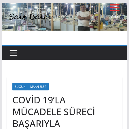
Skip
to
Ana
Sayfa
content
BUGÜN
MAKALELER
COVİD 19’LA
MÜCADELE SÜRECİ
BAŞARIYLA