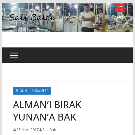
Skip
to
Ana
Sayfa
content
BUGÜN
MAKALELER
ALMAN’I BIRAK
YUNAN’A BAK
25 Mart 2017
Sait Balcı