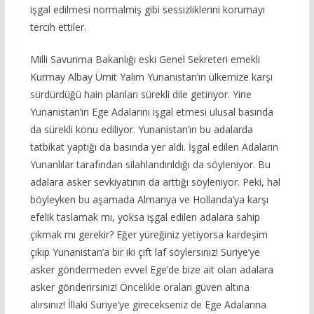
işgal edilmesi normalmiş gibi sessizliklerini korumayı
tercih ettiler.
Milli Savunma Bakanlığı eski Genel Sekreteri emekli
Kurmay Albay Ümit Yalım Yunanistan’ın ülkemize karşı
sürdürdüğü hain planları sürekli dile getiriyor. Yine
Yunanistan’ın Ege Adalarını işgal etmesi ulusal basında
da sürekli konu ediliyor. Yunanistan’ın bu adalarda
tatbikat yaptığı da basında yer aldı. İşgal edilen Adaların
Yunanlılar tarafından silahlandırıldığı da söyleniyor. Bu
adalara asker sevkiyatının da arttığı söyleniyor. Peki, hal
böyleyken bu aşamada Almanya ve Hollanda’ya karşı
efelik taslamak mı, yoksa işgal edilen adalara sahip
çıkmak mı gerekir? Eğer yüreğiniz yetiyorsa kardeşim
çıkıp Yunanistan’a bir iki çift laf söylersiniz! Suriye’ye
asker göndermeden evvel Ege’de bize ait olan adalara
asker gönderirsiniz! Öncelikle oraları güven altına
alırsınız! İllaki Suriye’ye girecekseniz de Ege Adalarına