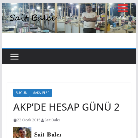
Skip
to
Ana
Sayfa
content
BUGÜN
MAKALELER
AKP’DE HESAP GÜNÜ 2
22 Ocak 2015
Sait Balcı