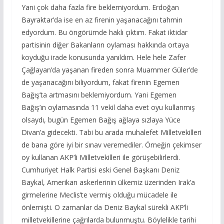
Yani çok daha fazla fire beklemiyordum. Erdoğan
Bayraktar’da ise en az firenin yaşanacağını tahmin
edyordum. Bu öngörümde haklı çıktım. Fakat iktidar
partisinin diğer Bakanların oylaması hakkında ortaya
koyduğu irade konusunda yanıldım. Hele hele Zafer
Çağlayan’da yaşanan fireden sonra Muammer Güler’de
de yaşanacağını biliyordum, fakat firenin Egemen
Bağış’ta artmasını beklemiyordum. Yani Egemen
Bağış’ın oylamasında 11 vekil daha evet oyu kullanmış
olsaydı, bugün Egemen Bağış ağlaya sızlaya Yüce
Divan’a gidecekti. Tabi bu arada muhalefet Milletvekilleri
de bana göre iyi bir sınav veremediler. Örneğin çekimser
oy kullanan AKP’li Milletvekilleri ile görüşebilirlerdi.
Cumhuriyet Halk Partisi eski Genel Başkanı Deniz
Baykal, Amerikan askerlerinin ülkemiz üzerinden Irak’a
girmelerine Meclis’te vermiş olduğu mücadele ile
önlemişti. O zamanlar da Deniz Baykal sürekli AKP’li
milletvekillerine çağrılarda bulunmuştu. Böylelikle tarihi