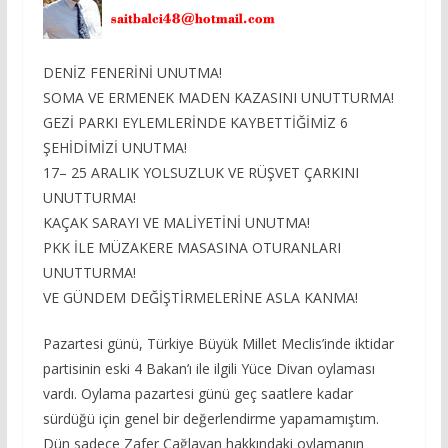
DENİZ FENERİNİ UNUTMA!
SOMA VE ERMENEK MADEN KAZASINI UNUTTURMA!
GEZİ PARKI EYLEMLERİNDE KAYBETTİĞİMİZ 6
ŞEHİDİMİZİ UNUTMA!
17– 25 ARALIK YOLSUZLUK VE RÜŞVET ÇARKINI
UNUTTURMA!
KAÇAK SARAYI VE MALİYETİNİ UNUTMA!
PKK İLE MÜZAKERE MASASINA OTURANLARI
UNUTTURMA!
VE GÜNDEM DEĞİŞTİRMELERİNE ASLA KANMA!
Pazartesi günü, Türkiye Büyük Millet Meclis’inde iktidar
partisinin eski 4 Bakan’ı ile ilgili Yüce Divan oylaması
vardı. Oylama pazartesi günü geç saatlere kadar
sürdüğü için genel bir değerlendirme yapamamıştım.
Dün sadece Zafer Çağlayan hakkındaki oylamanın