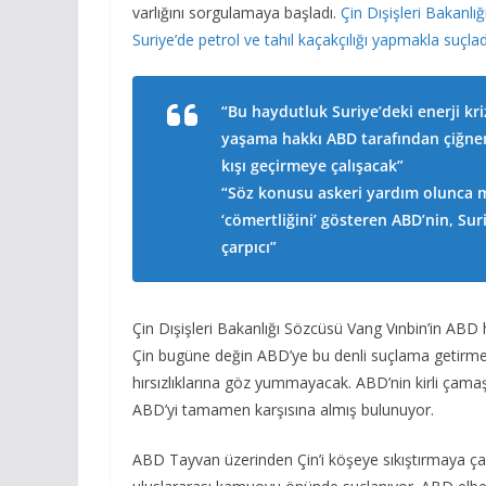
varlığını sorgulamaya başladı.
Çin Dışişleri Bakanl
Suriye’de petrol ve tahıl kaçakçılığı yapmakla suçlad
“Bu haydutluk Suriye’deki enerji kriz
yaşama hakkı ABD tarafından çiğneni
kışı geçirmeye çalışacak”
“Söz konusu askeri yardım olunca m
‘cömertliğini’ gösteren ABD’nin, Sur
çarpıcı”
Çin Dışişleri Bakanlığı Sözcüsü Vang Vınbin’in ABD 
Çin bugüne değin ABD’ye bu denli suçlama getirme
hırsızlıklarına göz yummayacak. ABD’nin kirli çama
ABD’yi tamamen karşısına almış bulunuyor.
ABD Tayvan üzerinden Çin’i köşeye sıkıştırmaya çalış