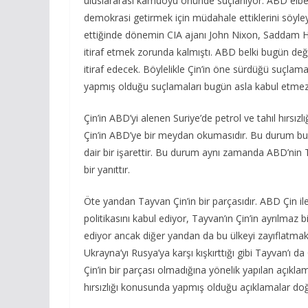
uluslararası kamuoyu önünde suçlanıyor. ABD elbet
demokrasi getirmek için müdahale ettiklerini söyleyec
ettiğinde dönemin CIA ajanı John Nixon, Saddam Hüs
itiraf etmek zorunda kalmıştı. ABD belki bugün değil 
itiraf edecek. Böylelikle Çin’in öne sürdüğü suçlama
yapmış olduğu suçlamaları bugün asla kabul etmez
Çin’in ABD’yi alenen Suriye’de petrol ve tahıl hırsı
Çin’in ABD’ye bir meydan okumasıdır. Bu durum bu
dair bir işarettir. Bu durum aynı zamanda ABD’nin 
bir yanıttır.
Öte yandan Tayvan Çin’in bir parçasıdır. ABD Çin ile 
politikasını kabul ediyor, Tayvan’ın Çin’in ayrılmaz
ediyor ancak diğer yandan da bu ülkeyi zayıflatmak i
Ukrayna’yı Rusya’ya karşı kışkırttığı gibi Tayvan’ı da
Çin’in bir parçası olmadığına yönelik yapılan açıklam
hırsızlığı konusunda yapmış olduğu açıklamalar do