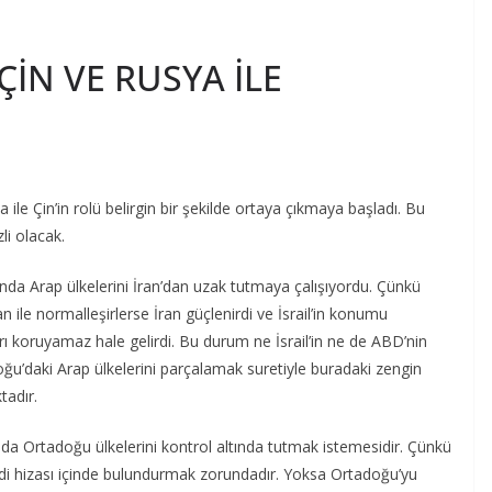
İN VE RUSYA İLE
ile Çin’in rolü belirgin bir şekilde ortaya çıkmaya başladı. Bu
i olacak.
a Arap ülkelerini İran’dan uzak tutmaya çalışıyordu. Çünkü
ran ile normalleşirlerse İran güçlenirdi ve İsrail’in konumu
akları koruyamaz hale gelirdi. Bu durum ne İsrail’in ne de ABD’nin
oğu’daki Arap ülkelerini parçalamak suretiyle buradaki zengin
tadır.
da Ortadoğu ülkelerini kontrol altında tutmak istemesidir. Çünkü
ndi hizası içinde bulundurmak zorundadır. Yoksa Ortadoğu’yu