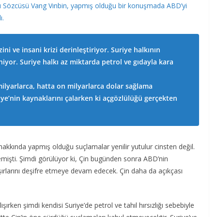
ığı Sözcüsü Vang Vınbin, yapmış olduğu bir konuşmada ABD’yi
ı.
ini ve insani krizi derinleştiriyor. Suriye halkının
yor. Suriye halkı az miktarda petrol ve gıdayla kara
ilyarlarca, hatta on milyarlarca dolar sağlama
iye’nin kaynaklarını çalarken ki açgözlülüğü gerçekten
hakkında yapmış olduğu suçlamalar yenilir yutulur cinsten değil.
mişti. Şimdi görülüyor ki, Çin bugünden sonra ABD’nin
şırlarını deşifre etmeye devam edecek. Çin daha da açıkçası
ırken şimdi kendisi Suriye’de petrol ve tahıl hırsızlığı sebebiyle