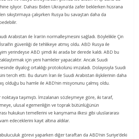
yhine işliyor. Dahası Biden Ukrayna’da zafer beklerken hüsrana
nden sıkıştırmaya çalışırken Rusya bu savaştan daha da
edebilir.
di Arabistan ile İran’ın normalleşmesini sağladı. Böylelikle Çin
rail’in güvenliği de tehlikeye atmış oldu. ABD Rusya ile
eyim yerindeyse ABD şimdi iki arada bir derede kaldı. ABD bu
zaklaştırmak için yeni hamleler yapacaktır. Ancak Suudi
vesinde diyalog ortaklığı protokolünü imzaladı. Dolayısıyla Suudi
i tercih etti. Bu durum İran ile Suudi Arabistan ilişkilerinin daha
ış olduğu bu hamle ile ABD’nin misyonunu çalmış oldu.
i bir noktaya taşımıştı. İmzalanan sözleşmeye göre, iki taraf,
teklemeye, ulusal egemenliğin ve toprak bütünlüğünün
ası hukukun temellerini ve karışmama ilkesi gibi uluslararası
am edeceklerini kayıt altına aldılar.
arabuluculuk görevi yaparken diğer taraftan da ABD’nin Suriye’deki