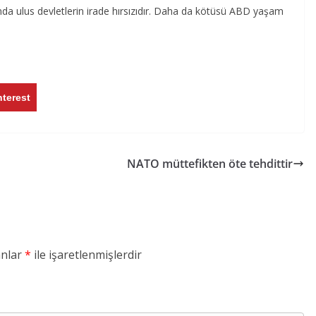
nda ulus devletlerin irade hırsızıdır. Daha da kötüsü ABD yaşam
nterest
NATO müttefikten öte tehdittir
anlar
*
ile işaretlenmişlerdir