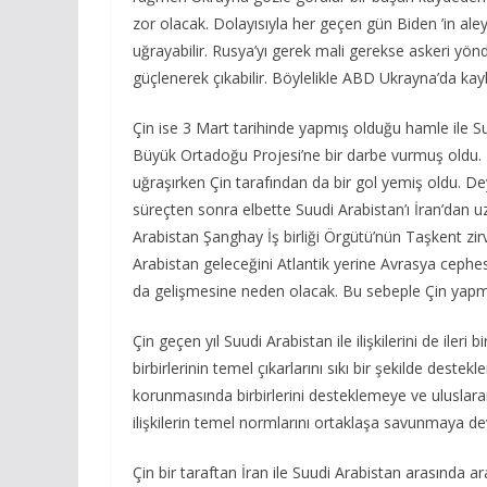
zor olacak. Dolayısıyla her geçen gün Biden ’in ale
uğrayabilir. Rusya’yı gerek mali gerekse askeri yö
güçlenerek çıkabilir. Böylelikle ABD Ukrayna’da kayb
Çin ise 3 Mart tarihinde yapmış olduğu hamle ile Suu
Büyük Ortadoğu Projesi’ne bir darbe vurmuş oldu. İs
uğraşırken Çin tarafından da bir gol yemiş oldu. D
süreçten sonra elbette Suudi Arabistan’ı İran’dan u
Arabistan Şanghay İş birliği Örgütü’nün Taşkent zir
Arabistan geleceğini Atlantik yerine Avrasya cephesin
da gelişmesine neden olacak. Bu sebeple Çin yapm
Çin geçen yıl Suudi Arabistan ile ilişkilerini de iler
birbirlerinin temel çıkarlarını sıkı bir şekilde des
korunmasında birbirlerini desteklemeye ve uluslarar
ilişkilerin temel normlarını ortaklaşa savunmaya dev
Çin bir taraftan İran ile Suudi Arabistan arasında 