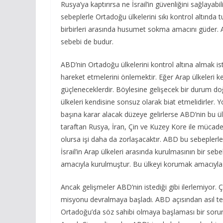
Rusya’ya kaptırırsa ne İsrail’in güvenliğini sağlayabi
sebeplerle Ortadoğu ülkelerini sıkı kontrol altında 
birbirleri arasında husumet sokma amacını güder. A
sebebi de budur.
ABD’nin Ortadoğu ülkelerini kontrol altına almak ist
hareket etmelerini önlemektir. Eğer Arap ülkeleri k
güçleneceklerdir. Böylesine gelişecek bir durum d
ülkeleri kendisine sonsuz olarak biat etmelidirler. 
başına karar alacak düzeye gelirlerse ABD’nin bu ül
taraftan Rusya, İran, Çin ve Kuzey Kore ile mücadel
olursa işi daha da zorlaşacaktır. ABD bu sebeplerle
İsrail’in Arap ülkeleri arasında kurulmasının bir seb
amacıyla kurulmuştur. Bu ülkeyi korumak amacıyla
Ancak gelişmeler ABD’nin istediği gibi ilerlemiyor.
misyonu devralmaya başladı. ABD açısından asıl te
Ortadoğu’da söz sahibi olmaya başlaması bir soru