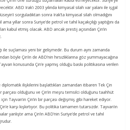
te Çin’in öne sürdüğü suçlamaları kabul etmeyecektir. Suriye’ye
ektir. ABD Irak’ı 2003 yılında kimyasal silah var yalanı ile işgal
eyin’i sorguladıktan sonra Irak’ta kimyasal silah olmadığını
ama yıllar sonra Suriye’de petrol ve tahıl kaçakçılığı yaptığını da
ları kabul etmiş olacak. ABD ancak prestij açısından Çin’in
.
zlığı ile suçlaması yeni bir gelişmedir. Bu durum aynı zamanda
ndan böyle Çin’in de ABD’nin hırsızlıklarına göz yummayacağına
Tayvan konusunda Çin’e yapmış olduğu baskı politikasına verilen
diplomatik ilişkilerini başlattıkları zamandan itibaren Tek Çin
 bir parçası olduğunu ve Çin’in meşru temsilci olduğunu taahhüt
çin Tayvan’ın Çin’in bir parçası değişmiş gibi hareket ediyor.
 Çin’e karşı kışkırtıyor. Bu politika tamamen tutarsızdır. Tayvan’ın
alar yanlıştır ama Çin’in ABD’nin Suriye’de petrol ve tahıl
ğrudur.