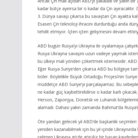
Ancak Çin mali açıdan ABD’yi yakaladı ve yakın bi
kadar bütçe ayırırsa bir o kadar da Çin ayıracaktır.
3. Dünya savaşı çıkarsa bu savaştan Çin ayakta ka
Esasen Çin teknoloji ihracını durdurduğu anda dünya
tehdit etmiyor. İçten içten gelişmesini devam ettiri
ABD bugün Rusya’yı Ukrayna ile oyalamaya çalışırke
Rusya Ukrayna savaşını uzun vadeye yaymak isteme
bu ülkeyi mali yönden çökertmek istemesidir. ABD
Eğer Rusya Suriye’den çıkarsa ABD bu bölgeye tamam
böler. Böylelikle Büyük Ortadoğu Projesi’nin Suriy
müddetçe ABD Suriye’yi parçalayamaz. Bu sebeple 
ne kadar güç kaybettirebilirse o kadar karlı çıkaca
Herson, Zaporijya, Donetsk ve Luhansk bölgelerini 
alamadı. Dahası yakın zamanda Bahmut’da Rusya’nın
Öte yandan gelecek yıl ABD’de başkanlık seçimleri 
yeniden kazanabilmek için bu yıl içinde Ukrayna’da
rağmen Ukrayna gözle görülür bir başarı kaydedeme