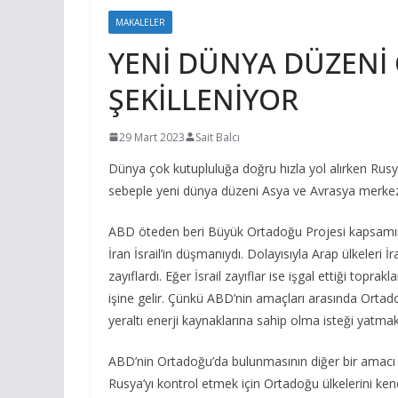
MAKALELER
YENİ DÜNYA DÜZENİ Ç
ŞEKİLLENİYOR
29 Mart 2023
Sait Balcı
Dünya çok kutupluluğa doğru hızla yol alırken Rusya 
sebeple yeni dünya düzeni Asya ve Avrasya merkezl
ABD öteden beri Büyük Ortadoğu Projesi kapsamınd
İran İsrail’in düşmanıydı. Dolayısıyla Arap ülkeleri İ
zayıflardı. Eğer İsrail zayıflar ise işgal ettiği topr
işine gelir. Çünkü ABD’nin amaçları arasında Ortad
yeraltı enerji kaynaklarına sahip olma isteği yatmak
ABD’nin Ortadoğu’da bulunmasının diğer bir amacı 
Rusya’yı kontrol etmek için Ortadoğu ülkelerini ke