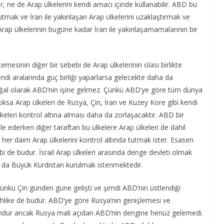
lir, ne de Arap ülkelerini kendi amacı içinde kullanabilir. ABD bu
tutmak ve İran ile yakınlaşan Arap ülkelerini uzaklaştırmak ve
rap ülkelerinin bugüne kadar İran ile yakınlaşamamalarının bir
emesinin diğer bir sebebi de Arap ülkelerinin olası birlikte
endi aralarında güç birliği yaparlarsa gelecekte daha da
oğal olarak ABD’nin işine gelmez. Çünkü ABD’ye göre tüm dünya
Yoksa Arap ülkeleri de Rusya, Çin, İran ve Kuzey Kore gibi kendi
keleri kontrol altına alması daha da zorlaşacaktır. ABD bir
e ederken diğer taraftan bu ülkelere Arap ülkeleri de dahil
 her daim Arap ülkelerini kontrol altında tutmak ister. Esasen
ebi de budur. İsrail Arap ülkeleri arasında denge devleti olmak
 da Büyük Kürdistan kurulmak istenmektedir.
 Çünkü Çin günden güne gelişti ve şimdi ABD’nin üstlendiği
hlike de budur. ABD’ye göre Rusya’nın genişlemesi ve
ndur ancak Rusya mali açıdan ABD’nin dengine henüz gelemedi.