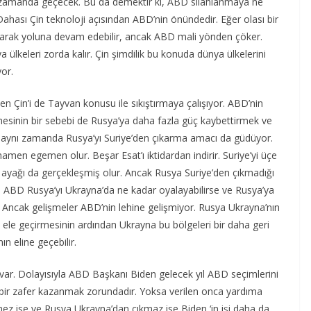
r zamanda geçecek. Bu da demektir ki, ABD silahlanmaya ne
 Dahası Çin teknoloji açısından ABD’nin önündedir. Eğer olası bir
larak yoluna devam edebilir, ancak ABD mali yönden çöker.
 ülkeleri zorda kalır. Çin şimdilik bu konuda dünya ülkelerini
yor.
n Çin’i de Tayvan konusu ile sıkıştırmaya çalışıyor. ABD’nin
sinin bir sebebi de Rusya’ya daha fazla güç kaybettirmek ve
 aynı zamanda Rusya’yı Suriye’den çıkarma amacı da güdüyor.
en egemen olur. Beşar Esat’ı iktidardan indirir. Suriye’yi üçe
e ayağı da gerçekleşmiş olur. Ancak Rusya Suriye’den çıkmadığı
ABD Rusya’yı Ukrayna’da ne kadar oyalayabilirse ve Rusya’ya
k. Ancak gelişmeler ABD’nin lehine gelişmiyor. Rusya Ukrayna’nın
ele geçirmesinin ardından Ukrayna bu bölgeleri bir daha geri
 eline geçebilir.
var. Dolayısıyla ABD Başkanı Biden gelecek yıl ABD seçimlerini
 bir zafer kazanmak zorundadır. Yoksa verilen onca yardıma
z ise ve Rusya Ukrayna’dan çıkmaz ise Biden ‘in işi daha da