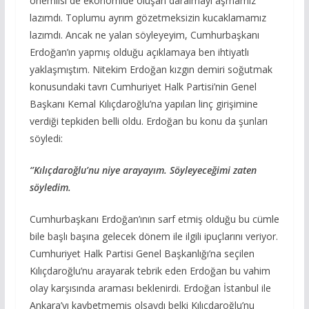
önemlisi de ekonomide oluşan daralmayı aşmamız
lazımdı. Toplumu ayrım gözetmeksizin kucaklamamız
lazımdı. Ancak ne yalan söyleyeyim, Cumhurbaşkanı
Erdoğan’ın yapmış olduğu açıklamaya ben ihtiyatlı
yaklaşmıştım. Nitekim Erdoğan kızgın demiri soğutmak
konusundaki tavrı Cumhuriyet Halk Partisi’nin Genel
Başkanı Kemal Kılıçdaroğlu’na yapılan linç girişimine
verdiği tepkiden belli oldu. Erdoğan bu konu da şunları
söyledi:
‘’Kılıçdaroğlu’nu niye arayayım. Söyleyeceğimi zaten
söyledim.
Cumhurbaşkanı Erdoğan’ının sarf etmiş olduğu bu cümle
bile başlı başına gelecek dönem ile ilgili ipuçlarını veriyor.
Cumhuriyet Halk Partisi Genel Başkanlığı’na seçilen
Kılıçdaroğlu’nu arayarak tebrik eden Erdoğan bu vahim
olay karşısında araması beklenirdi. Erdoğan İstanbul ile
Ankara’yı kaybetmemiş olsaydı belki Kılıçdaroğlu’nu