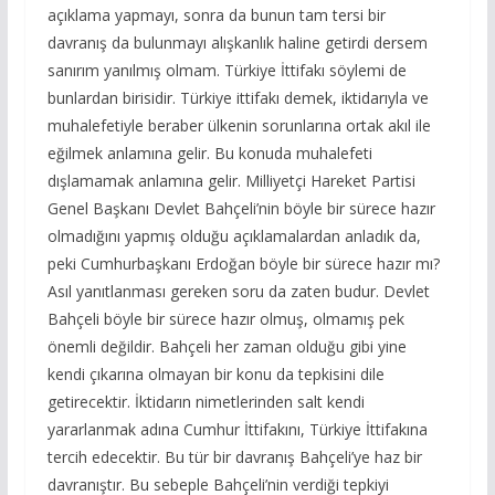
açıklama yapmayı, sonra da bunun tam tersi bir
davranış da bulunmayı alışkanlık haline getirdi dersem
sanırım yanılmış olmam. Türkiye İttifakı söylemi de
bunlardan birisidir. Türkiye ittifakı demek, iktidarıyla ve
muhalefetiyle beraber ülkenin sorunlarına ortak akıl ile
eğilmek anlamına gelir. Bu konuda muhalefeti
dışlamamak anlamına gelir. Milliyetçi Hareket Partisi
Genel Başkanı Devlet Bahçeli’nin böyle bir sürece hazır
olmadığını yapmış olduğu açıklamalardan anladık da,
peki Cumhurbaşkanı Erdoğan böyle bir sürece hazır mı?
Asıl yanıtlanması gereken soru da zaten budur. Devlet
Bahçeli böyle bir sürece hazır olmuş, olmamış pek
önemli değildir. Bahçeli her zaman olduğu gibi yine
kendi çıkarına olmayan bir konu da tepkisini dile
getirecektir. İktidarın nimetlerinden salt kendi
yararlanmak adına Cumhur İttifakını, Türkiye İttifakına
tercih edecektir. Bu tür bir davranış Bahçeli’ye haz bir
davranıştır. Bu sebeple Bahçeli’nin verdiği tepkiyi