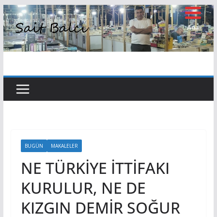
Skip
to
Ana
Sayfa
content
BUGÜN
MAKALELER
NE TÜRKİYE İTTİFAKI
KURULUR, NE DE
KIZGIN DEMİR SOĞUR