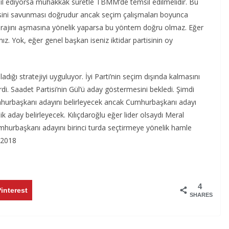
msil ediyorsa muhakkak suretle TBMM’de temsil edilmelidir. Bu
ini savunması doğrudur ancak seçim çalışmaları boyunca
barajını aşmasına yönelik yaparsa bu yöntem doğru olmaz. Eğer
sınız. Yok, eğer genel başkan iseniz iktidar partisinin oy
dığı stratejiyi uyguluyor. İyi Parti’nin seçim dışında kalmasını
rdi. Saadet Partisi’nin Gül’ü aday göstermesini bekledi. Şimdi
mhurbaşkanı adayını belirleyecek ancak Cumhurbaşkanı adayı
k aday belirleyecek. Kılıçdaroğlu eğer lider olsaydı Meral
umhurbaşkanı adayını birinci turda seçtirmeye yönelik hamle
.2018
4
interest
SHARES