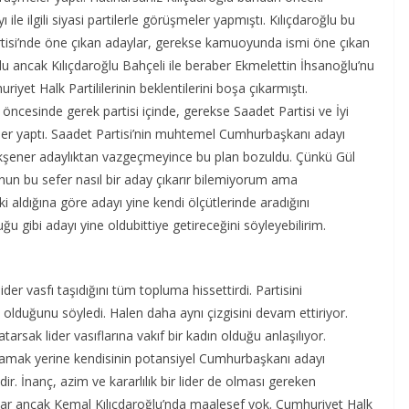
le ilgili siyasi partilerle görüşmeler yapmıştı. Kılıçdaroğlu bu
tisi’nde öne çıkan adaylar, gerekse kamuoyunda ismi öne çıkan
 ancak Kılıçdaroğlu Bahçeli ile beraber Ekmelettin İhsanoğlu’nu
et Halk Partililerinin beklentilerini boşa çıkarmıştı.
öncesinde gerek partisi içinde, gerekse Saadet Partisi ve İyi
ler yaptı. Saadet Partisi’nin muhtemel Cumhurbaşkanı adayı
kşener adaylıktan vazgeçmeyince bu plan bozuldu. Çünkü Gül
’nun bu sefer nasıl bir aday çıkarır bilemiyorum ama
i aldığına göre adayı yine kendi ölçütlerinde aradığını
u gibi adayı yine oldubittiye getireceğini söyleyebilirim.
ider vasfı taşıdığını tüm topluma hissettirdi. Partisini
lduğunu söyledi. Halen daha aynı çizgisini devam ettiriyor.
sak lider vasıflarına vakıf bir kadın olduğu anlaşılıyor.
aramak yerine kendisinin potansiyel Cumhurbaşkanı adayı
ir. İnanç, azim ve kararlılık bir lider de olması gereken
e var ancak Kemal Kılıçdaroğlu’nda maalesef yok. Cumhuriyet Halk