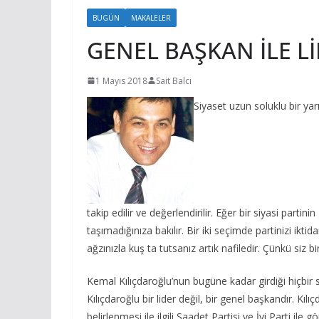
BUGÜN
MAKALELER
GENEL BAŞKAN İLE L
1 Mayıs 2018
Sait Balcı
Siyaset uzun soluklu bir yarı
takip edilir ve değerlendirilir. Eğer bir siyasi partini
taşımadığınıza bakılır. Bir iki seçimde partinizi ikt
ağzınızla kuş ta tutsanız artık nafiledir. Çünkü siz bi
Kemal Kılıçdaroğlu’nun bugüne kadar girdiği hiçbi
Kılıçdaroğlu bir lider değil, bir genel başkandır. K
belirlenmesi ile ilgili Saadet Partisi ve İyi Parti il