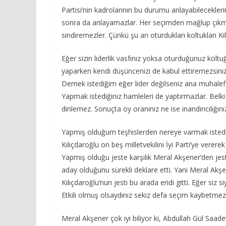
Partisi’nin kadrolarının bu durumu anlayabilecekl
sonra da anlayamazlar. Her seçimden mağlup çıkmayı i
sindiremezler. Çünkü şu an oturdukları koltukları Kı
Eğer sizin liderlik vasfınız yoksa oturduğunuz koltu
yaparken kendi düşüncenizi de kabul ettiremezsini
Demek istediğim eğer lider değilseniz ana muhalefet
Yapmak istediğiniz hamleleri de yaptırmazlar. Belki
dinlemez. Sonuçta oy oranınız ne ise inandırıcılığını
Yapmış olduğum teşhislerden nereye varmak istediğ
Kılıçdaroğlu on beş milletvekilini İyi Parti’ye vere
Yapmış olduğu jeste karşılık Meral Akşener’den je
aday olduğunu sürekli deklare etti. Yani Meral Akşene
Kılıçdaroğlu’nun jesti bu arada eridi gitti. Eğer siz 
Etkili olmuş olsaydınız sekiz defa seçim kaybetmez
Meral Akşener çok iyi biliyor ki, Abdullah Gül Saadet