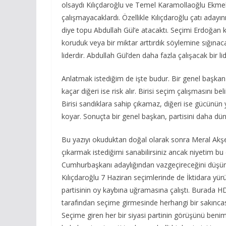
olsaydı Kılıçdaroğlu ve Temel Karamollaoğlu Ekmel
çalışmayacaklardı. Özellikle Kılıçdaroğlu çatı adayın
diye topu Abdullah Gül’e atacaktı. Seçimi Erdoğan 
koruduk veya bir miktar arttırdık söylemine sığınac
liderdir. Abdullah Gül’den daha fazla çalışacak bir lid
Anlatmak istediğim de işte budur. Bir genel başkan il
kaçar diğeri ise risk alır. Birisi seçim çalışmasını bel
Birisi sandıklara sahip çıkamaz, diğeri ise gücünün 
koyar. Sonuçta bir genel başkan, partisini daha dün
Bu yazıyı okuduktan doğal olarak sonra Meral Akşen
çıkarmak istediğimi sanabilirsiniz ancak niyetim bu
Cumhurbaşkanı adaylığından vazgeçireceğini düşün
Kılıçdaroğlu 7 Haziran seçimlerinde de İktidara yür
partisinin oy kaybına uğramasına çalıştı. Burada H
tarafından seçime girmesinde herhangi bir sakıncas
Seçime giren her bir siyasi partinin görüşünü ben