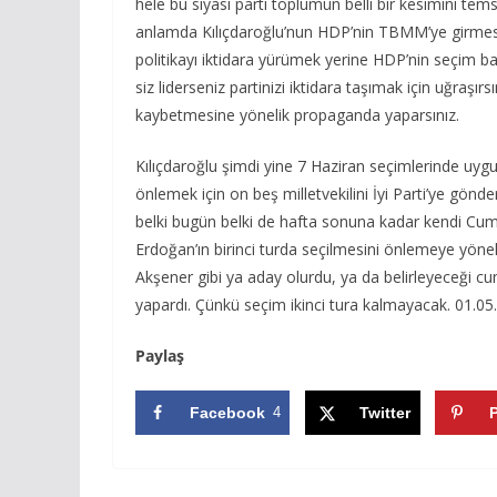
hele bu siyasi parti toplumun belli bir kesimini te
anlamda Kılıçdaroğlu’nun HDP’nin TBMM’ye girmes
politikayı iktidara yürümek yerine HDP’nin seçim 
siz liderseniz partinizi iktidara taşımak için uğraşır
kaybetmesine yönelik propaganda yaparsınız.
Kılıçdaroğlu şimdi yine 7 Haziran seçimlerinde uygula
önlemek için on beş milletvekilini İyi Parti’ye gönde
belki bugün belki de hafta sonuna kadar kendi Cu
Erdoğan’ın birinci turda seçilmesini önlemeye yöneli
Akşener gibi ya aday olurdu, ya da belirleyeceği c
yapardı. Çünkü seçim ikinci tura kalmayacak. 01.05
Paylaş
Facebook
4
Twitter
P