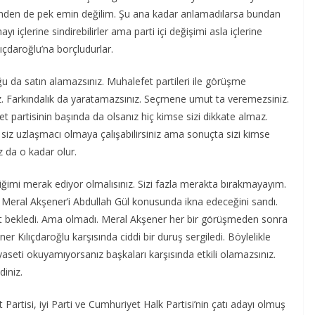
erinden de pek emin değilim. Şu ana kadar anlamadılarsa bundan
çlerine sindirebilirler ama parti içi değişimi asla içlerine
lıçdaroğlu’na borçludurlar.
ğu da satın alamazsınız. Muhalefet partileri ile görüşme
z. Farkındalık da yaratamazsınız. Seçmene umut ta veremezsiniz.
 partisinin başında da olsanız hiç kimse sizi dikkate almaz.
 siz uzlaşmacı olmaya çalışabilirsiniz ama sonuçta sizi kimse
z da o kadar olur.
imi merak ediyor olmalısınız. Sizi fazla merakta bırakmayayım.
rek Meral Akşener’i Abdullah Gül konusunda ikna edeceğini sandı.
st bekledi. Ama olmadı. Meral Akşener her bir görüşmeden sonra
r Kılıçdaroğlu karşısında ciddi bir duruş sergiledi. Böylelikle
siyaseti okuyamıyorsanız başkaları karşısında etkili olamazsınız.
diniz.
 Partisi, iyi Parti ve Cumhuriyet Halk Partisi’nin çatı adayı olmuş