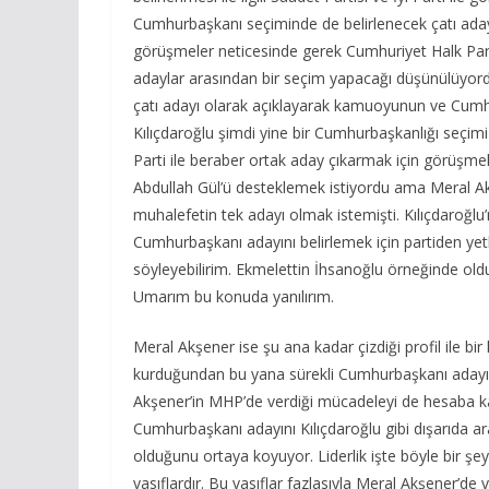
Cumhurbaşkanı seçiminde de belirlenecek çatı adayı i
görüşmeler neticesinde gerek Cumhuriyet Halk Par
adaylar arasından bir seçim yapacağı düşünülüyordu
çatı adayı olarak açıklayarak kamuoyunun ve Cumhuriy
Kılıçdaroğlu şimdi yine bir Cumhurbaşkanlığı seçimi 
Parti ile beraber ortak aday çıkarmak için görüşme
Abdullah Gül’ü desteklemek istiyordu ama Meral A
muhalefetin tek adayı olmak istemişti. Kılıçdaroğlu
Cumhurbaşkanı adayını belirlemek için partiden yetk
söyleyebilirim. Ekmelettin İhsanoğlu örneğinde olduğ
Umarım bu konuda yanılırım.
Meral Akşener ise şu ana kadar çizdiği profil ile bir l
kurduğundan bu yana sürekli Cumhurbaşkanı adayı o
Akşener’in MHP’de verdiği mücadeleyi de hesaba katar
Cumhurbaşkanı adayını Kılıçdaroğlu gibi dışarıda 
olduğunu ortaya koyuyor. Liderlik işte böyle bir şeyd
vasıflardır. Bu vasıflar fazlasıyla Meral Akşener’d