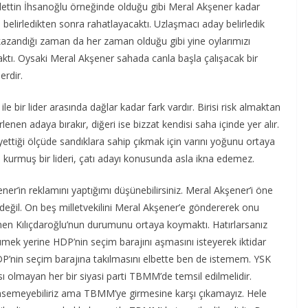
ettin İhsanoğlu örneğinde olduğu gibi Meral Akşener kadar
ı belirledikten sonra rahatlayacaktı. Uzlaşmacı aday belirledik
kazandığı zaman da her zaman olduğu gibi yine oylarımızı
aktı. Oysaki Meral Akşener sahada canla başla çalışacak bir
erdir.
e bir lider arasında dağlar kadar fark vardır. Birisi risk almaktan
irlenen adaya bırakır, diğeri ise bizzat kendisi saha içinde yer alır.
yettiği ölçüde sandıklara sahip çıkmak için varını yoğunu ortaya
 kurmuş bir lideri, çatı adayı konusunda asla ikna edemez.
er’in reklamını yaptığımı düşünebilirsiniz. Meral Akşener’i öne
 değil. On beş milletvekilini Meral Akşener’e göndererek onu
en Kılıçdaroğlu’nun durumunu ortaya koymaktı. Hatırlarsanız
ümek yerine HDP’nin seçim barajını aşmasını isteyerek iktidar
DP’nin seçim barajına takılmasını elbette ben de istemem. YSK
ı olmayan her bir siyasi parti TBMM’de temsil edilmelidir.
imsemeyebiliriz ama TBMM’ye girmesine karşı çıkamayız. Hele