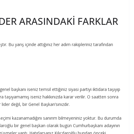
İDER ARASINDAKİ FARKLAR
ştır. Bu yarış içinde attığınız her adım rakipleriniz tarafından
n genel başkanı iseniz temsil ettiğiniz siyasi partiyi iktidara taşıyıp
idara taşıyamamış iseniz hakkınızda karar verilir. O saatten sonra
r lider değil, bir Genel Başkan’sınızdır.
r seçimi kazanamadığını sanırım bilmeyeniniz yoktur. Bu durumda
ılıçdaroğlu bir genel başkan olarak bugün Cumhurbaşkanı adayının
e görüşmeler yaptı. Hatırlarsanız Kılıçdaroğlu bundan önceki