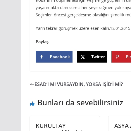
Kobani’nin düşmemesi için Peşmerge güçlerinin ül
yaşanmakta olan süreci her şeye rağmen yok sayama
Seçimleri öncesi gerçekleşme olasılığını şimdili
Yarın tekrar görüşmek üzere esen kalın.12.01.2015
Paylaş
Facebook
Twitter
Pi
ESAD’I MI VURSAYDIN, YOKSA IŞİD’İ Mİ?
Bunları da sevebilirsiniz
KURULTAY
ASYA 