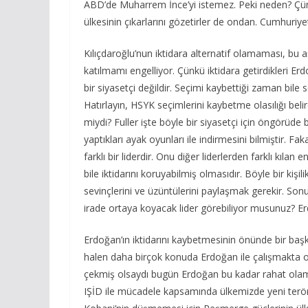
ABD’de Muharrem İnce’yi istemez. Peki neden? Çün
ülkesinin çıkarlarını gözetirler de ondan. Cumhuriy
Kılıçdaroğlu’nun iktidara alternatif olamaması, bu
katılmamı engelliyor. Çünkü iktidara getirdikleri E
bir siyasetçi değildir. Seçimi kaybettiği zaman bile
Hatırlayın, HSYK seçimlerini kaybetme olasılığı be
miydi? Fuller işte böyle bir siyasetçi için öngörüde b
yaptıkları ayak oyunları ile indirmesini bilmiştir. Fa
farklı bir liderdir. Onu diğer liderlerden farklı kılan 
bile iktidarını koruyabilmiş olmasıdır. Böyle bir kişil
sevinçlerini ve üzüntülerini paylaşmak gerekir. Sonu
irade ortaya koyacak lider görebiliyor musunuz? Erdoğa
Erdoğan’ın iktidarını kaybetmesinin önünde bir baş
halen daha birçok konuda Erdoğan ile çalışmakta 
çekmiş olsaydı bugün Erdoğan bu kadar rahat olamaz
IŞİD ile mücadele kapsamında ülkemizde yeni teröri