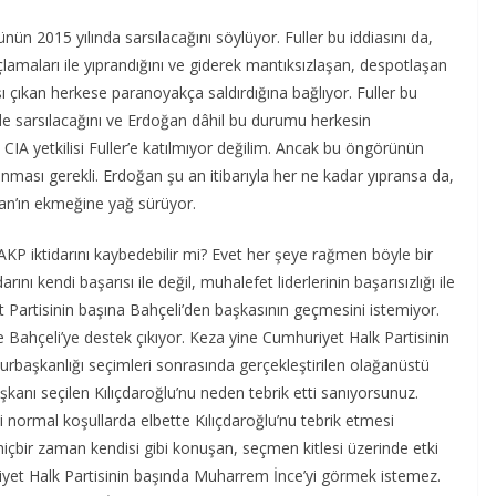
nün 2015 yılında sarsılacağını söylüyor. Fuller bu iddiasını da,
suçlamaları ile yıprandığını ve giderek mantıksızlaşan, despotlaşan
ı çıkan herkese paranoyakça saldırdığına bağlıyor. Fuller bu
de sarsılacağını ve Erdoğan dâhil bu durumu herkesin
 CIA yetkilisi Fuller’e katılmıyor değilim. Ancak bu öngörünün
nması gerekli. Erdoğan şu an itibarıyla her ne kadar yıpransa da,
ğan’ın ekmeğine yağ sürüyor.
 AKP iktidarını kaybedebilir mi? Evet her şeye rağmen böyle bir
ı kendi başarısı ile değil, muhalefet liderlerinin başarısızlığı ile
 Partisinin başına Bahçeli’den başkasının geçmesini istemiyor.
e Bahçeli’ye destek çıkıyor. Keza yine Cumhuriyet Halk Partisinin
urbaşkanlığı seçimleri sonrasında gerçekleştirilen olağanüstü
kanı seçilen Kılıçdaroğlu’nu neden tebrik etti sanıyorsunuz.
i normal koşullarda elbette Kılıçdaroğlu’nu tebrik etmesi
içbir zaman kendisi gibi konuşan, seçmen kitlesi üzerinde etki
riyet Halk Partisinin başında Muharrem İnce’yi görmek istemez.