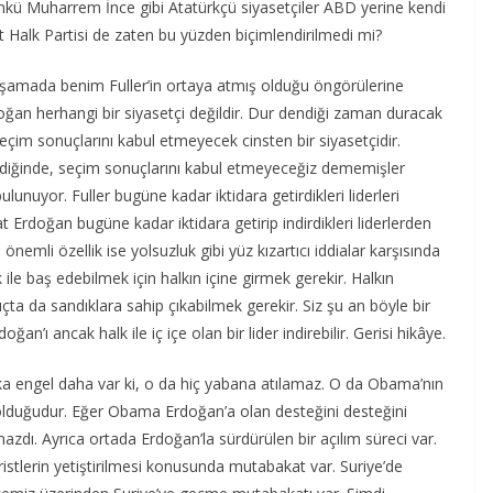
kü Muharrem İnce gibi Atatürkçü siyasetçiler ABD yerine kendi
et Halk Partisi de zaten bu yüzden biçimlendirilmedi mi?
 aşamada benim Fuller’in ortaya atmış olduğu öngörülerine
rdoğan herhangi bir siyasetçi değildir. Dur dendiği zaman duracak
 seçim sonuçlarını kabul etmeyecek cinsten bir siyasetçidir.
lirdiğinde, seçim sonuçlarını kabul etmeyeceğiz dememişler
ulunuyor. Fuller bugüne kadar iktidara getirdikleri liderleri
kat Erdoğan bugüne kadar iktidara getirip indirdikleri liderlerden
en önemli özellik ise yolsuzluk gibi yüz kızartıcı iddialar karşısında
ik ile baş edebilmek için halkın içine girmek gerekir. Halkın
çta da sandıklara sahip çıkabilmek gerekir. Siz şu an böyle bir
n’ı ancak halk ile iç içe olan bir lider indirebilir. Gerisi hikâye.
ka engel daha var ki, o da hiç yabana atılamaz. O da Obama’nın
olduğudur. Eğer Obama Erdoğan’a olan desteğini desteğini
dı. Ayrıca ortada Erdoğan’la sürdürülen bir açılım süreci var.
stlerin yetiştirilmesi konusunda mutabakat var. Suriye’de