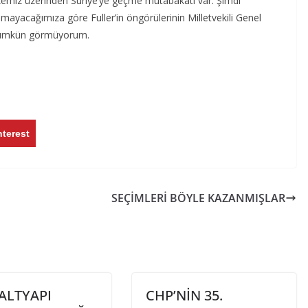
kemiz üzerinden Suriye’ye geçme mutabakatı var. Şimdi
yacağımıza göre Fuller’in öngörülerinin Milletvekili Genel
k mümkün görmüyorum.
nterest
SEÇİMLERİ BÖYLE KAZANMIŞLAR
ALTYAPI
CHP’NİN 35.