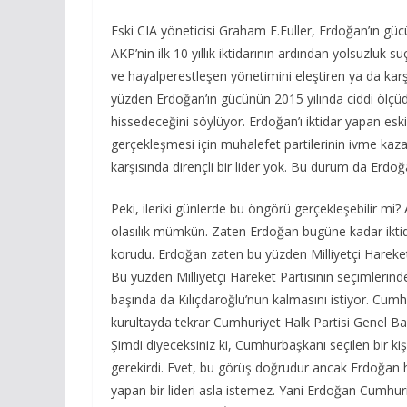
Eski CIA yöneticisi Graham E.Fuller, Erdoğan’ın gücü
AKP’nin ilk 10 yıllık iktidarının ardından yolsuzluk 
ve hayalperestleşen yönetimini eleştiren ya da karş
yüzden Erdoğan’ın gücünün 2015 yılında ciddi ölçü
hissedeceğini söylüyor. Erdoğan’ı iktidar yapan eski
gerçekleşmesi için muhalefet partilerinin ivme kaza
karşısında dirençli bir lider yok. Bu durum da Erdo
Peki, ileriki günlerde bu öngörü gerçekleşebilir mi?
olasılık mümkün. Zaten Erdoğan bugüne kadar iktidarın
korudu. Erdoğan zaten bu yüzden Milliyetçi Hareket
Bu yüzden Milliyetçi Hareket Partisinin seçimlerind
başında da Kılıçdaroğlu’nun kalmasını istiyor. Cumh
kurultayda tekrar Cumhuriyet Halk Partisi Genel Baş
Şimdi diyeceksiniz ki, Cumhurbaşkanı seçilen bir kiş
gerekirdi. Evet, bu görüş doğrudur ancak Erdoğan h
yapan bir lideri asla istemez. Yani Erdoğan Cumhu