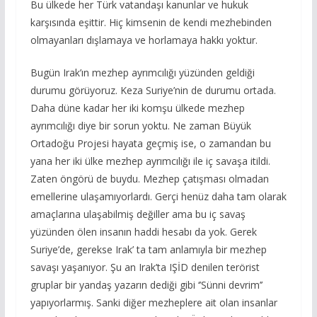
Bu ülkede her Türk vatandaşı kanunlar ve hukuk
karşısında eşittir. Hiç kimsenin de kendi mezhebinden
olmayanları dışlamaya ve horlamaya hakkı yoktur.
Bugün Irak’ın mezhep ayrımcılığı yüzünden geldiği
durumu görüyoruz. Keza Suriye’nin de durumu ortada.
Daha düne kadar her iki komşu ülkede mezhep
ayrımcılığı diye bir sorun yoktu. Ne zaman Büyük
Ortadoğu Projesi hayata geçmiş ise, o zamandan bu
yana her iki ülke mezhep ayrımcılığı ile iç savaşa itildi.
Zaten öngörü de buydu. Mezhep çatışması olmadan
emellerine ulaşamıyorlardı. Gerçi henüz daha tam olarak
amaçlarına ulaşabilmiş değiller ama bu iç savaş
yüzünden ölen insanın haddi hesabı da yok. Gerek
Suriye’de, gerekse Irak’ ta tam anlamıyla bir mezhep
savaşı yaşanıyor. Şu an Irak’ta IŞİD denilen terörist
gruplar bir yandaş yazarın dediği gibi ‘’Sünni devrim’’
yapıyorlarmış. Sanki diğer mezheplere ait olan insanlar