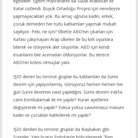
eğitildiler. Eğitim masraflarını da Suudi Arabistan ile
Katar üstlendi. Büyük Ortadoğu Projesi için neredeyse
yapmayacakları yok. Bu amaç uğruna kadın, erkek,
çocuk demeden her türlü katliamları yapmak mubah
sayılıyor. Peki, ne için? Elbette ABD’nin çıkarları için.
Kafası çalışmayan Arap ülkeleri de bu kirli oyunlara
bilerek ve isteyerek alet oluyorlar. ABD için kendi
insanlarını bile acımadan öldürüyorlar. Bu derece
ABD’nin kölesi olmuşlar yani.
IŞİD denen bu terörist gruplar bu katliamları da Sünni
devrim için yapıyorlarmış. Görüyoruz hemen hemen her
gün Sünni devrimin nasıl yapıldığını. Sünni devrim Irak’ta
cami bombalamak ile mi yapılır? Kuran ayetlerini
değiştirerek mi yapılır? Yoksa yoksa savunmasız masum
kadın ve çocukları katlederek mi yapılır?
IŞİD denilen bu terörist gruplar da Başbakan gibi
Sünniler. Yani bugün Erdoğan’ın böbürlenerek ’’Ben