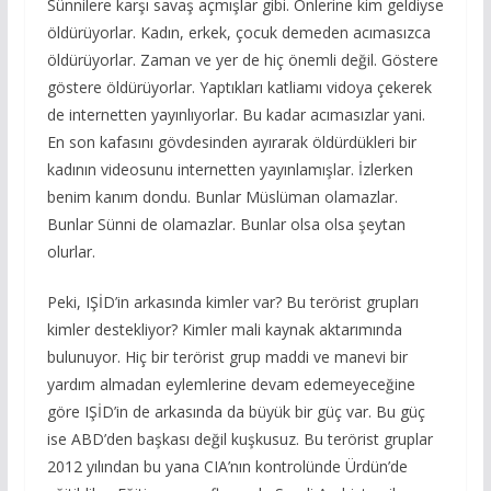
Sünnilere karşı savaş açmışlar gibi. Önlerine kim geldiyse
öldürüyorlar. Kadın, erkek, çocuk demeden acımasızca
öldürüyorlar. Zaman ve yer de hiç önemli değil. Göstere
göstere öldürüyorlar. Yaptıkları katliamı vidoya çekerek
de internetten yayınlıyorlar. Bu kadar acımasızlar yani.
En son kafasını gövdesinden ayırarak öldürdükleri bir
kadının videosunu internetten yayınlamışlar. İzlerken
benim kanım dondu. Bunlar Müslüman olamazlar.
Bunlar Sünni de olamazlar. Bunlar olsa olsa şeytan
olurlar.
Peki, IŞİD’in arkasında kimler var? Bu terörist grupları
kimler destekliyor? Kimler mali kaynak aktarımında
bulunuyor. Hiç bir terörist grup maddi ve manevi bir
yardım almadan eylemlerine devam edemeyeceğine
göre IŞİD’in de arkasında da büyük bir güç var. Bu güç
ise ABD’den başkası değil kuşkusuz. Bu terörist gruplar
2012 yılından bu yana CIA’nın kontrolünde Ürdün’de