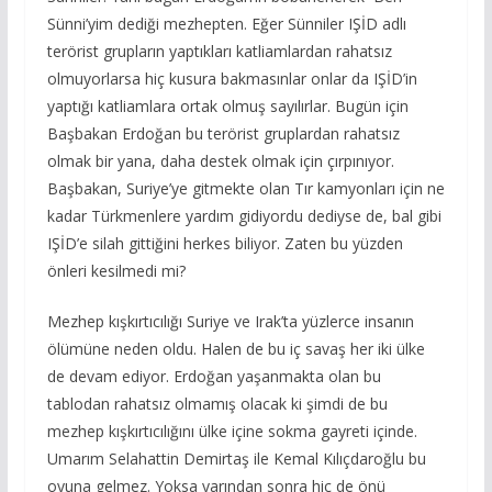
Sünni’yim dediği mezhepten. Eğer Sünniler IŞİD adlı
terörist grupların yaptıkları katliamlardan rahatsız
olmuyorlarsa hiç kusura bakmasınlar onlar da IŞİD’in
yaptığı katliamlara ortak olmuş sayılırlar. Bugün için
Başbakan Erdoğan bu terörist gruplardan rahatsız
olmak bir yana, daha destek olmak için çırpınıyor.
Başbakan, Suriye’ye gitmekte olan Tır kamyonları için ne
kadar Türkmenlere yardım gidiyordu dediyse de, bal gibi
IŞİD’e silah gittiğini herkes biliyor. Zaten bu yüzden
önleri kesilmedi mi?
Mezhep kışkırtıcılığı Suriye ve Irak’ta yüzlerce insanın
ölümüne neden oldu. Halen de bu iç savaş her iki ülke
de devam ediyor. Erdoğan yaşanmakta olan bu
tablodan rahatsız olmamış olacak ki şimdi de bu
mezhep kışkırtıcılığını ülke içine sokma gayreti içinde.
Umarım Selahattin Demirtaş ile Kemal Kılıçdaroğlu bu
oyuna gelmez. Yoksa yarından sonra hiç de önü