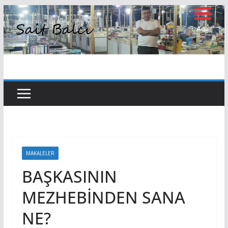
Skip
to
Ana
Sayfa
content
MAKALELER
BAŞKASININ
MEZHEBİNDEN SANA
NE?