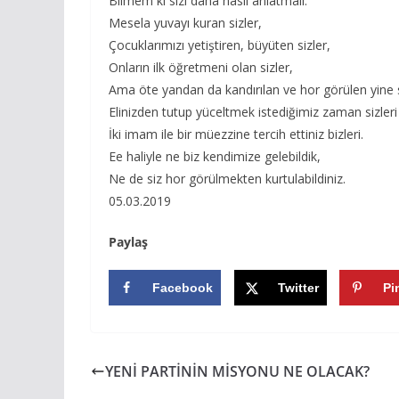
Bilmem ki sizi daha nasıl anlatmalı.
Mesela yuvayı kuran sizler,
Çocuklarımızı yetiştiren, büyüten sizler,
Onların ilk öğretmeni olan sizler,
Ama öte yandan da kandırılan ve hor görülen yine si
Elinizden tutup yüceltmek istediğimiz zaman sizleri
İki imam ile bir müezzine tercih ettiniz bizleri.
Ee haliyle ne biz kendimize gelebildik,
Ne de siz hor görülmekten kurtulabildiniz.
05.03.2019
Paylaş
Facebook
Twitter
Pi
YENİ PARTİNİN MİSYONU NE OLACAK?