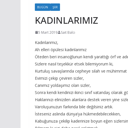
BUGÜN
ŞIIR
KADINLARIMIZ
5 Mart 2019
Sait Balcı
Kadınlarımız,
Ah elleri öpülesi kadınlarımız
Öteden beri insanoğlunun kendi yarattığı örf ve adet
Sizlere nasıl teşekkür etsek bilemiyorum ki,
Kurtuluş savaşlarında cepheye silah ve mühimmat t
Evimizi çekip çeviren sizler,
Canımız yoldaşımız olan sizler,
Sonra kendi kendinizi ikinci sınıf vatandaş olarak gö
Haklarınızı elinizden alanlara destek veren yine sizle
Varoluşunuzun farkında bile değilsiniz artık.
İsteseniz aslında dünya’ya hükmedebilecekken,
Kabuğunuza çekilip kaderinize boyun eğen sizlersin