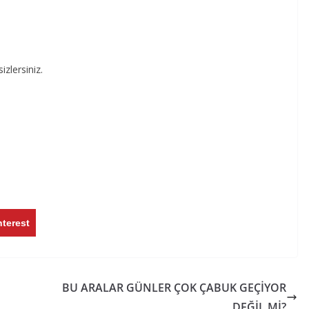
zlersiniz.
nterest
BU ARALAR GÜNLER ÇOK ÇABUK GEÇİYOR
DEĞİL Mİ?